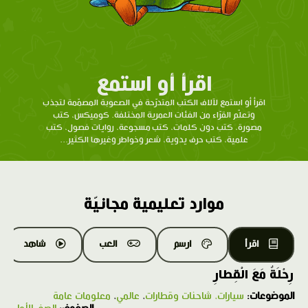
اقرأ أو استمع
اقرأ أو استمع لآلاف الكتب المتدرّحة في الصعوبة المصمّمة لتجذب
وتعلّم القرّاء من الفئات العمرية المختلفة. كوميكس، كتب
مصورة، كتب دون كلمات، كتب مسجوعة، روايات فصول، كتب
علمية، كتب حرف يدوية، شعر وخواطر وغيرها الكثير...
موارد تعليمية مجانيّة
اقرأ
ارسم
العب
شاهد
رِحْلَةٌ مَعَ الْقِطارِ
الموضوعات:
سيارات، شاحنات وقطارات
،
عالمي
،
معلومات عامة