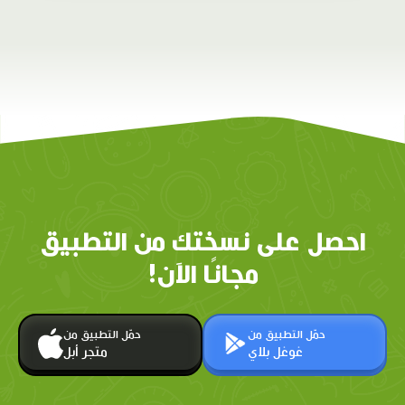
احصل على نسختك من التطبيق
مجانًا الآن!
حمّل التطبيق من
حمّل التطبيق من
غوغل بلاي
متجر أبل