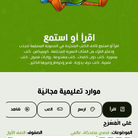
اقرأ أو استمع
اقرأ أو استمع لآلاف الكتب المتدرّحة في الصعوبة المصمّمة لتجذب
وتعلّم القرّاء من الفئات العمرية المختلفة. كوميكس، كتب
مصورة، كتب دون كلمات، كتب مسجوعة، روايات فصول، كتب
علمية، كتب حرف يدوية، شعر وخواطر وغيرها الكثير...
موارد تعليمية مجانيّة
اقرأ
ارسم
العب
شاهد
عَلى الْمَسْرَحِ
الموضوعات:
قصص مضحكة
،
عالمي
الصفوف:
الصف الأول
1.0X