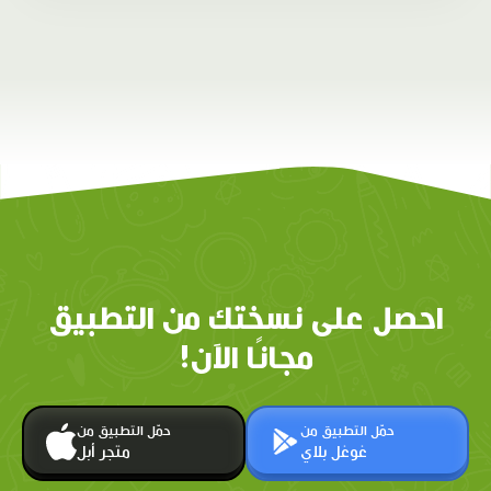
احصل على نسختك من التطبيق
مجانًا الآن!
حمّل التطبيق من
حمّل التطبيق من
غوغل بلاي
متجر أبل