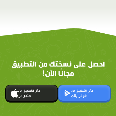
احصل على نسختك من التطبيق
مجانًا الآن!
حمّل التطبيق من
حمّل التطبيق من
غوغل بلاي
متجر أبل