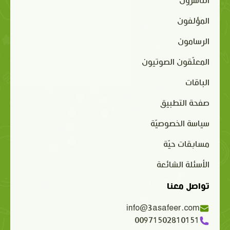
الناشرون
المؤلفون
الرسامون
المعلّقون الصوتيون
الباقات
صفحة التطبيق
سياسة الخصوصيّة
مسابقات حيّة
الأسئلة الشائعة
تواصل معنا
info@3asafeer.com
00971502810151