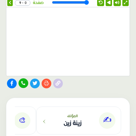
Speed
صفحة
0 - 9
الناشر: دار عصافير
›
المؤلف
✍️
🎨
زينة زين