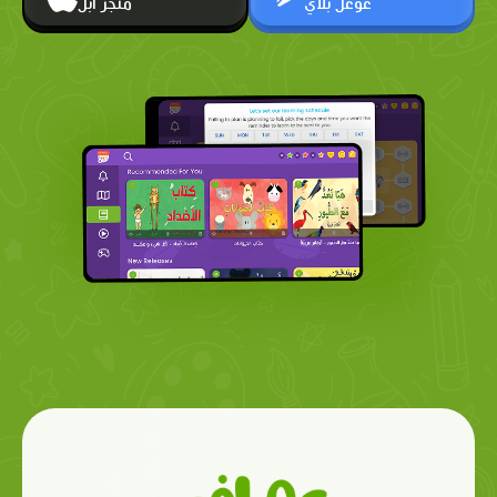
غوغل بلاي
متجر أبل