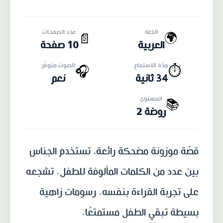
اللغة
عدد الصفحات
🌍
📄
العربية
10 صفحة
مدّة الاستماع
الصوت متوفّر
🎧
⏱️
34 ثانية
نعم
المستوى
📚
روضة 2
قصّة موزونة مضحكة رائعة، تستخدم الجناس
بين عدد من الكلمات المألوفة للطفل. تشجعه
على تجربة القراءة بنفسه. رسومات زاهية
بسيطة تبقي الطفل مستمتعًا.