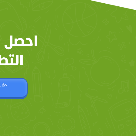
احصل 
التط
حمّل