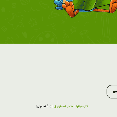
رس
كتب مجانية
|
قصص المستوى ل
| بَلْدَةُ الْمُسْرِفينَ