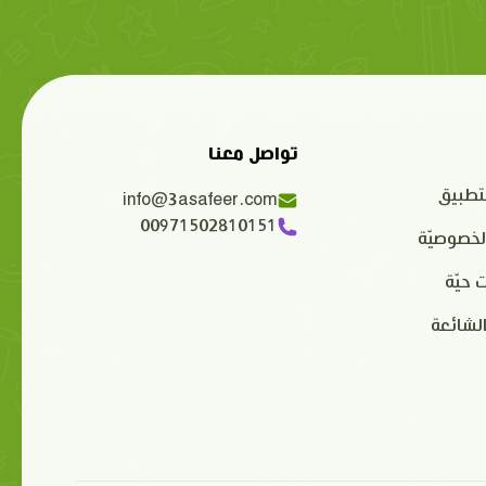
تواصل معنا
تطبيق
info@3asafeer.com
00971502810151
لخصوصيّة
 حيّة
الشائعة