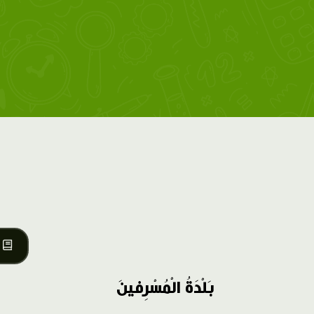
بَلْدَةُ الْمُسْرِفينَ