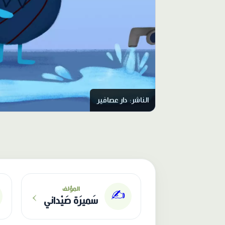
الناشر: دار عصافير
›
المؤلف
✍️
سَميرَة صَيْداني