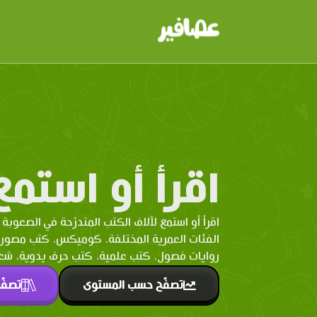
اقرأ أو استمع
اقرأ أو استمع لآلاف الكتب المتدرّحة في الصعوبة 
الفئات العمرية المختلفة. كوميكس، كتب مصو
روايات فصول، كتب علمية، كتب حرف يدوية، شعر 
تصفّح حسب المستوى
تصفّ