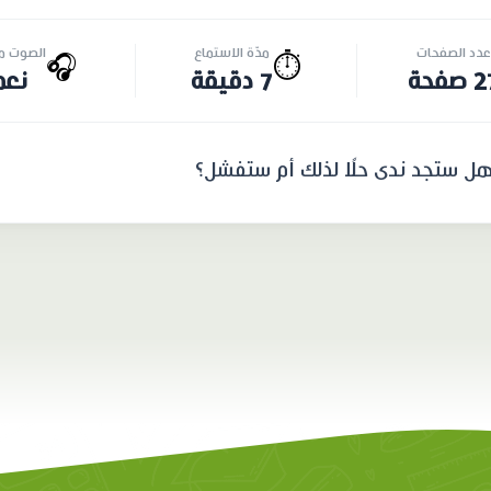
عدد الصفحات
مدّة الاستماع
الصوت مت
🎧
⏱️
صفحة
7 دقيقة
نعم
هل ستجد ندى حلًا لذلك أم ستفشل؟