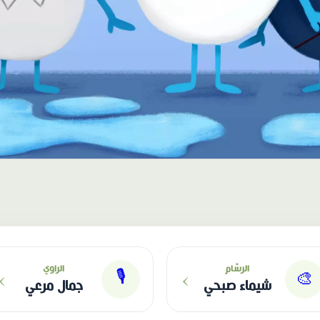
›
›
الرسّام
الراوي
🎙
🎨
شيماء صبحي
جمال مرعي