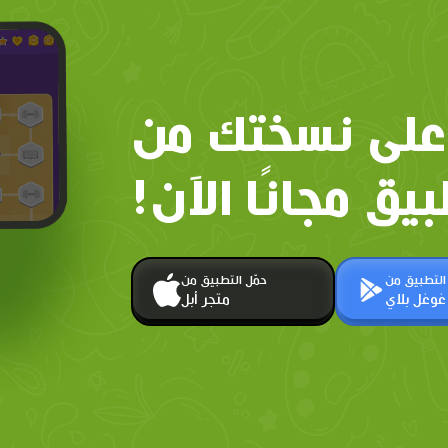
على نسختك من
بيق مجانًا الآن!
 التطبيق من
حمّل التطبيق من
غوغل بلاي
متجر أبل