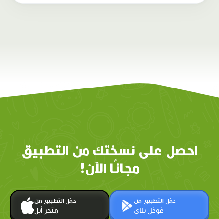
احصل على نسختك من التطبيق
مجانًا الآن!
حمّل التطبيق من
حمّل التطبيق من
غوغل بلاي
متجر أبل