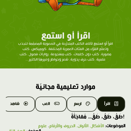
اقرأ أو استمع
اقرأ أو استمع لآلاف الكتب المتدرّحة في الصعوبة المصمّمة لتجذب
وتعلّم القرّاء من الفئات العمرية المختلفة. كوميكس، كتب
مصورة، كتب دون كلمات، كتب مسجوعة، روايات فصول، كتب
علمية، كتب حرف يدوية، شعر وخواطر وغيرها الكثير...
موارد تعليمية مجانيّة
اقرأ
ارسم
العب
شاهد
!طَقْ، طَقْ، طَقْ... مُفاجَأَةٌ
الموضوعات:
الأشكال، الألوان، الحروف والأرقام
،
علوم