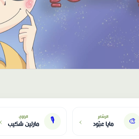
›
›
الرسّام
الراوي
🎙
🎨
مايا عبّود
مارلين شكيب