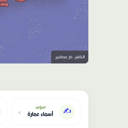
الناشر: دار عصافير
›
المؤلف
✍️
أسماء عمارة