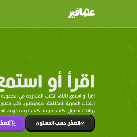
اقرأ أو استمع
اقرأ أو استمع لآلاف الكتب المتدرّحة في الصعوبة 
الفئات العمرية المختلفة. كوميكس، كتب مصو
روايات فصول، كتب علمية، كتب حرف يدوية، شعر 
تصفّح حسب المستوى
تصفّ