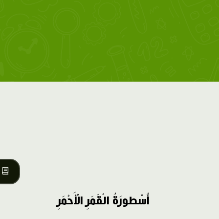
أُسْطورَةُ الْقَمَرِ الْأَحْمَرِ