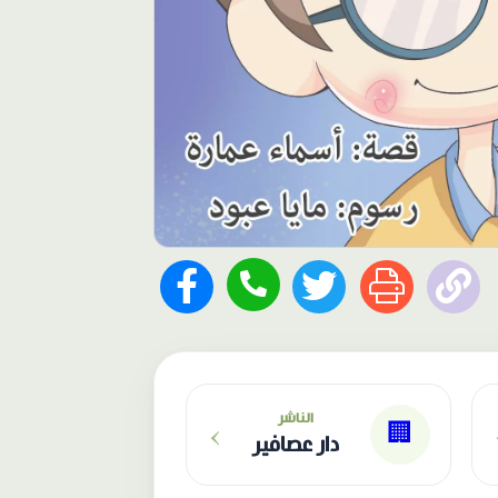
›
الناشر
🏢
دار عصافير