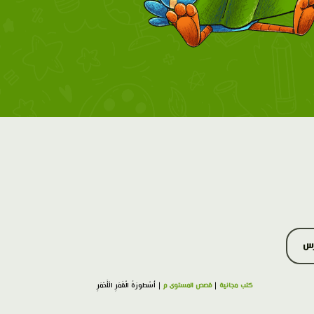
رس
كتب مجانية
|
قصص المستوى م
| أُسْطورَةُ الْقَمَرِ الْأَحْمَرِ