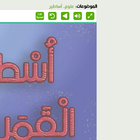
الموضوعات:
علوم
،
أساطير
1.0X
Speed