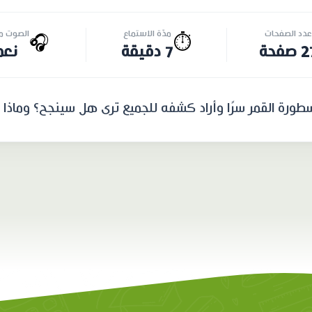
عدد الصفحات
مدّة الاستماع
الصوت مت
🎧
⏱️
صفحة
7 دقيقة
نعم
طورة القمر سرًا وأراد كشفه للجميع ترى هل سينجح؟ وماذا 