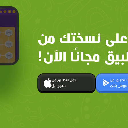
على نسختك من
بيق مجانًا الآن!
 التطبيق من
حمّل التطبيق من
غوغل بلاي
متجر أبل