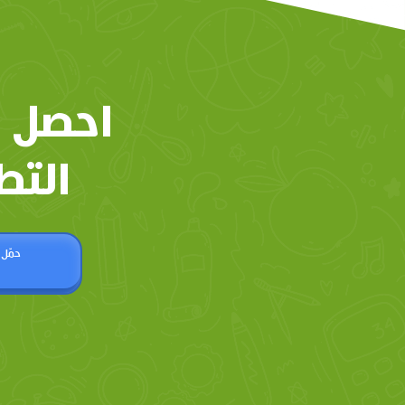
احصل 
التط
حمّل