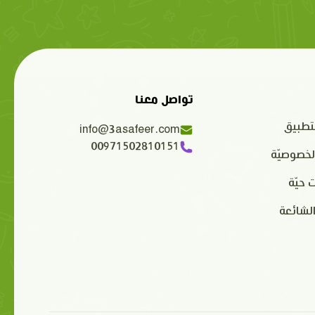
تواصل معنا
تطبيق
info@3asafeer.com
00971502810151
لخصوصيّة
 حيّة
الشائعة