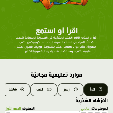
اقرأ أو استمع
اقرأ أو استمع لآلاف الكتب المتدرّحة في الصعوبة المصمّمة لتجذب
وتعلّم القرّاء من الفئات العمرية المختلفة. كوميكس، كتب
مصورة، كتب دون كلمات، كتب مسجوعة، روايات فصول، كتب
علمية، كتب حرف يدوية، شعر وخواطر وغيرها الكثير...
موارد تعليمية مجانيّة
اقرأ
ارسم
العب
شاهد
الْفُرْشاةُ السِّحْرِيّةُ
الموضوعات:
عالمي
الصفوف:
الصف الأول
1.0X