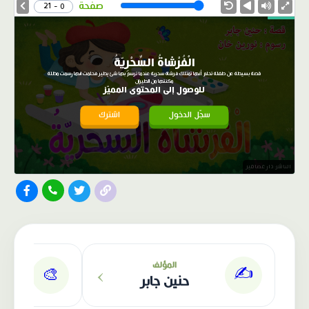
Speed
صفحة
0 - 21
الْفُرْشاةُ السِّحْرِيّةُ
قصة بسيطة عن طفلة تحلم أنها تمتلك فرشاة سحرية عندما ترسم بها شئ يطير فحلمت انها رسمت مظلة
مكنتها من الطيران
للوصول إلى المحتوى المميّز
سجّل الدخول
اشترك
الناشر: دار عصافير
›
المؤلف
✍️
🎨
حنين جابر