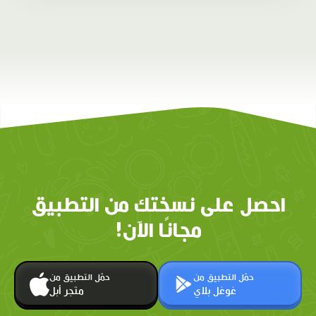
احصل على نسختك من التطبيق
مجانًا الآن!
حمّل التطبيق من
حمّل التطبيق من
غوغل بلاي
متجر أبل