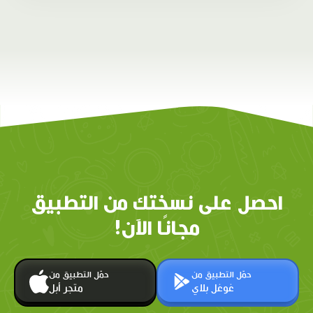
احصل على نسختك من التطبيق
مجانًا الآن!
حمّل التطبيق من
حمّل التطبيق من
غوغل بلاي
متجر أبل