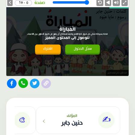
Speed
صفحة
0 - 19
الْمُباراةُ
قصة بسيطة تحكي عن فريق كرة القدم وكيف استطاع أن يفوز عن طريق التعاون بين اللاعبات
للوصول إلى المحتوى المميّز
سجّل الدخول
اشترك
الناشر: دار عصافير
›
المؤلف
✍️
🎨
حنين جابر