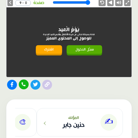
Speed
صفحة
0 - 9
يَوْمُ الْعيدِ
قصة بسيطة تحكي عن فرحة الأطفال بملابس العيد الجديدة
للوصول إلى المحتوى المميّز
سجّل الدخول
اشترك
الناشر: دار عصافير
›
المؤلف
✍️
🎨
حنين جابر