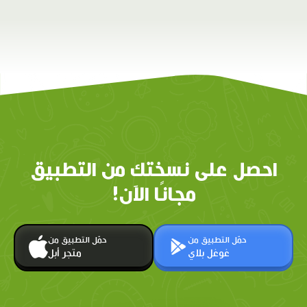
احصل على نسختك من التطبيق
مجانًا الآن!
حمّل التطبيق من
حمّل التطبيق من
غوغل بلاي
متجر أبل