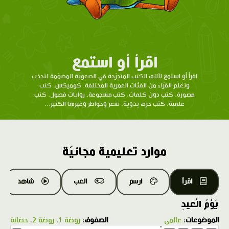
اقرأ أو استمع
اقرأ أو استمع لآلاف الكتب المتدرّحة في الصعوبة المصمّمة لتجذب
وتعلّم القرّاء من الفئات العمرية المختلفة. كوميكس، كتب
مصورة، كتب دون كلمات، كتب مسجوعة، روايات فصول، كتب
علمية، كتب حرف يدوية، شعر وخواطر وغيرها الكثير...
موارد تعليمية مجانيّة
اقرأ
ارسم
العب
شاهد
يَوْمُ الْعيدِ
الموضوعات:
عالمي
الصفوف:
روضة 1
،
روضة 2
،
حضانة
1.0X