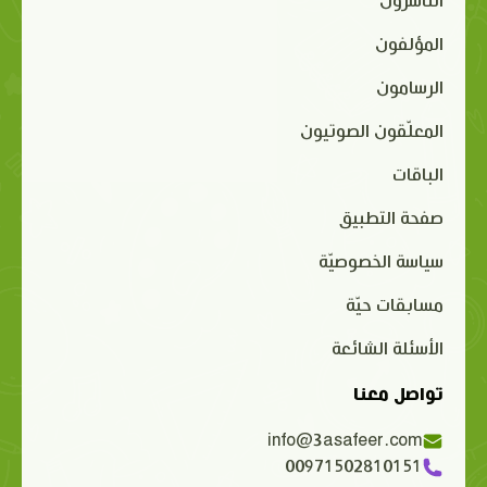
الناشرون
المؤلفون
الرسامون
المعلّقون الصوتيون
الباقات
صفحة التطبيق
سياسة الخصوصيّة
مسابقات حيّة
الأسئلة الشائعة
تواصل معنا
info@3asafeer.com
00971502810151