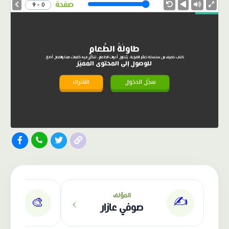
Speed
صفحة
0 - 9
طاوِلَةُ الطَّعامِ
كتاب خفيف من سلسلة تعلّم القراءة، يتناول أدوات الطعام، تتكرّر فيه كلمات هنا والفعل أضع.
للوصول إلى المحتوى المميّز
سجّل الدخول
اشترك
الناشر: دار عصافير
›
المؤلف
✍️
🎨
صوفي عازار