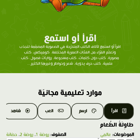
اقرأ أو استمع
اقرأ أو استمع لآلاف الكتب المتدرّحة في الصعوبة المصمّمة لتجذب
وتعلّم القرّاء من الفئات العمرية المختلفة. كوميكس، كتب
مصورة، كتب دون كلمات، كتب مسجوعة، روايات فصول، كتب
علمية، كتب حرف يدوية، شعر وخواطر وغيرها الكثير...
موارد تعليمية مجانيّة
اقرأ
ارسم
العب
شاهد
طاوِلَةُ الطَّعامِ
الموضوعات:
عالمي
الصفوف:
روضة 1
،
روضة 2
،
حضانة
1.0X