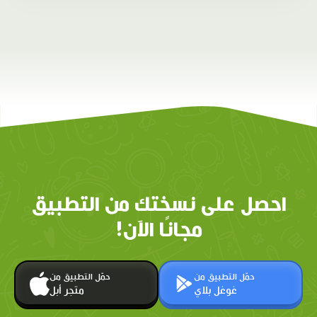
احصل على نسختك من التطبيق
مجانًا الآن!
حمّل التطبيق من
حمّل التطبيق من
غوغل بلاي
متجر أبل