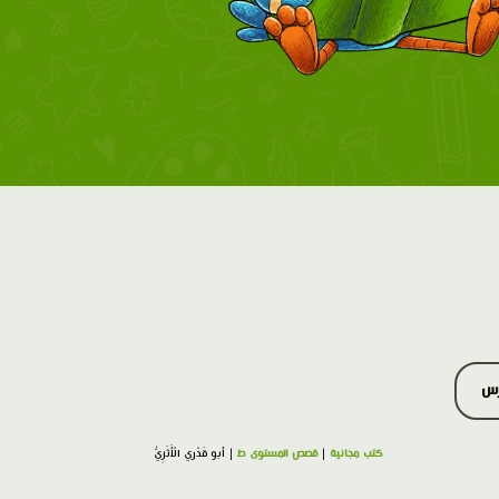
رس
كتب مجانية
|
قصص المستوى ط
| أَبو قَدْري الْأَثَرِيُّ