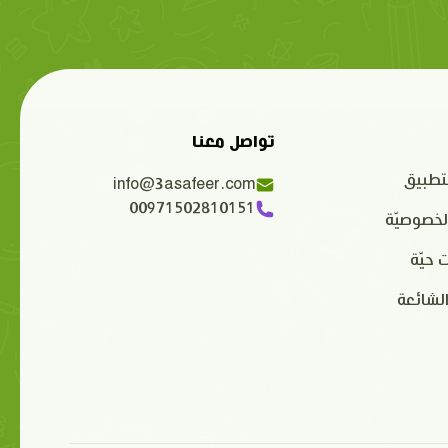
تواصل معنا
تطبيق
info@3asafeer.com
00971502810151
لخصوصيّة
 حيّة
الشائعة