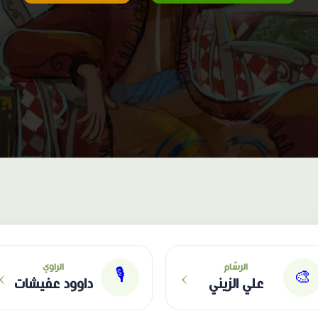
›
›
الرسّام
الراوي
🎙
🎨
علي الزيني
داوود عفيشات