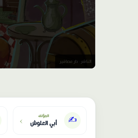
الناشر: دار عصافير
›
المؤلف
✍️
أبي العلوش