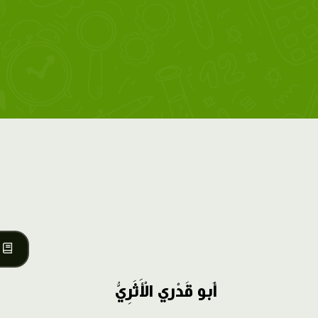
أَبو قَدْري الْأَثَرِيُّ