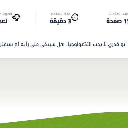
عدد الصفحات
مدّة الاستماع
الصوت مت
🎧
⏱️
صفحة
3 دقيقة
نعم
 قدري لا يحب التكنولوجيا، هل سيبقى على رأيه أم سيغيّره؟