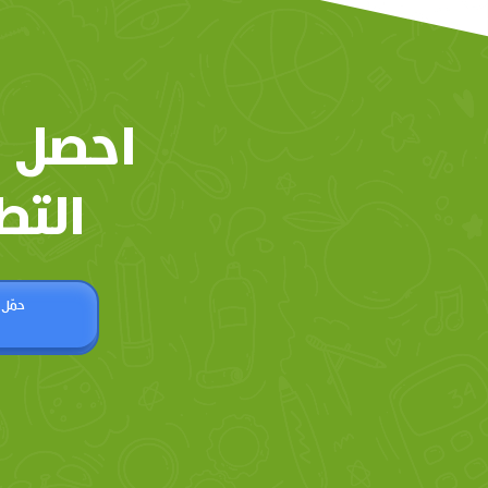
احصل 
التط
حمّل