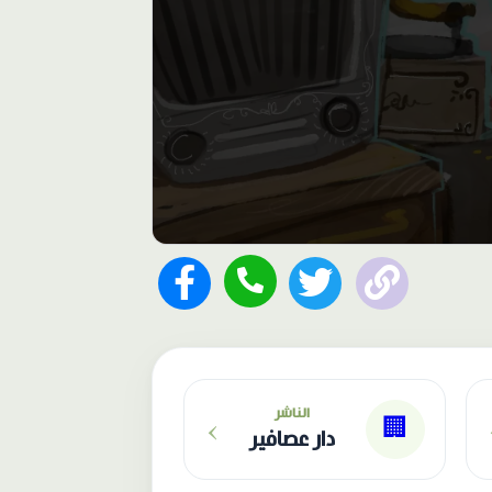
›
الناشر
🏢
دار عصافير