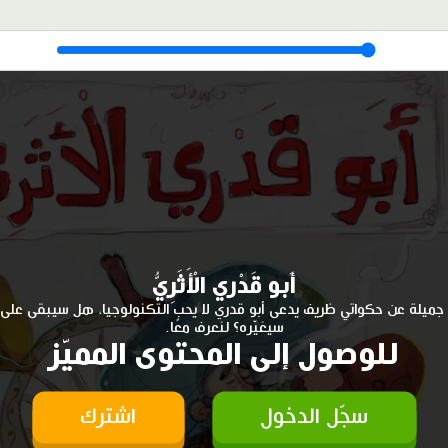
أَبو قَدْري الْأَثَرِيُّ
ميلة عن حكواتي ظريف يدعى أبو قدري لا يحب التكنولوجيا، هل سيبقى على ر
سيغيّره؟ لنعرف معًا.
للوصول إلى المحتوى المميّز
سجّل الدخول
اشترك