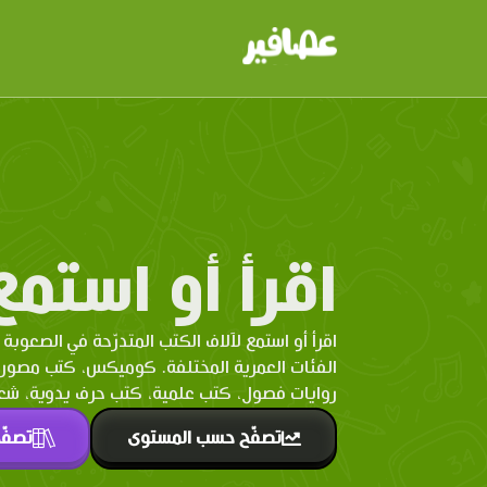
اقرأ أو استمع
اقرأ أو استمع لآلاف الكتب المتدرّحة في الصعوبة 
الفئات العمرية المختلفة. كوميكس، كتب مصو
روايات فصول، كتب علمية، كتب حرف يدوية، شعر 
تصفّح حسب المستوى
تصفّ