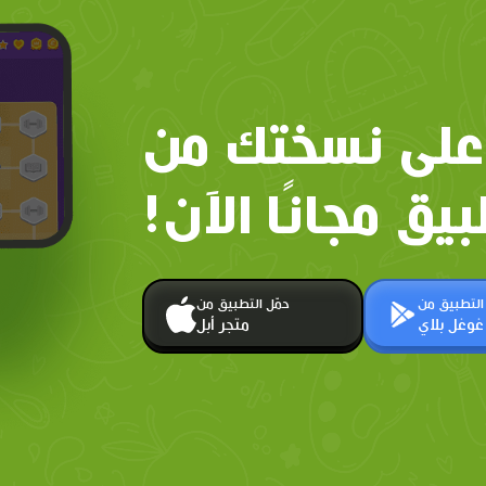
على نسختك من
بيق مجانًا الآن!
 التطبيق من
حمّل التطبيق من
غوغل بلاي
متجر أبل