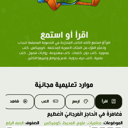
اقرأ أو استمع
اقرأ أو استمع لآلاف الكتب المتدرّحة في الصعوبة المصمّمة لتجذب
وتعلّم القرّاء من الفئات العمرية المختلفة. كوميكس، كتب
مصورة، كتب دون كلمات، كتب مسجوعة، روايات فصول، كتب
علمية، كتب حرف يدوية، شعر وخواطر وغيرها الكثير...
موارد تعليمية مجانيّة
اقرأ
ارسم
العب
شاهد
مُغامَرَةٌ في الْحاجِزِ الْمَرجانيِّ الْعَظيمِ
الموضوعات:
مغامرات
،
علوم
،
المحيط
،
كوميكس
الصفوف:
الصف الرابع
1.0X