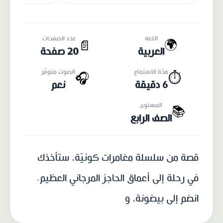
اللغة
عدد الصفحات
🌍
📄
العربية
20 صفحة
مدّة الاستماع
الصوت متوفّر
🎧
⏱️
6 دقيقة
نعم
المستوى
📚
الصف الرابع
قصة من سلسلة مغامرات كونيّة، ستأخذك
في رحلة إلى أعماق الحاجز المرجاني العظيم.
انضم إلى بيضونة، و