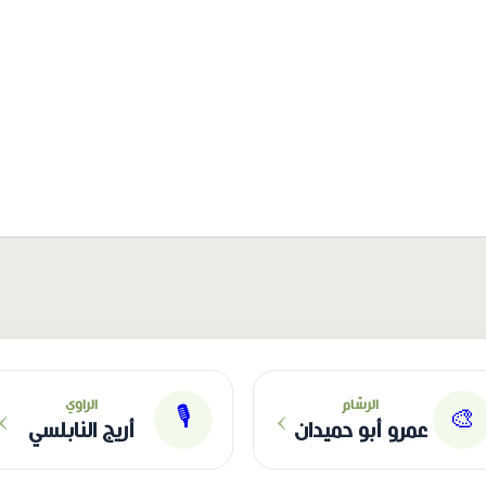
›
›
الرسّام
الراوي
🎙
🎨
عمرو أبو حميدان
أريج النابلسي