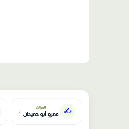
الناشر: دار عصافير
›
المؤلف
✍️
عمرو أبو حميدان