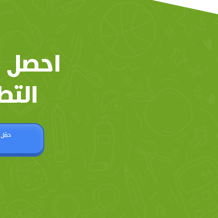
احصل 
التط
حمّل