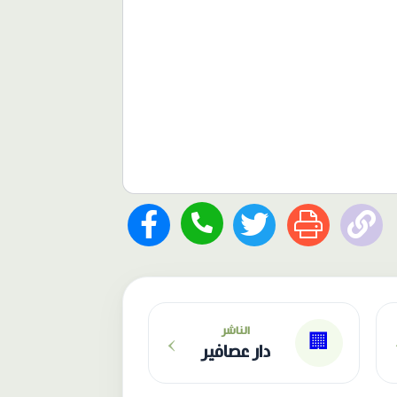
›
الناشر
🏢
دار عصافير