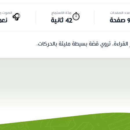
عدد الصفحات
مدّة الاستماع
الصوت مت
🎧
⏱️
 صفحة
42 ثانية
نعم
لقراءة، تروي قصّة بسيطة مليئة بالحركات.