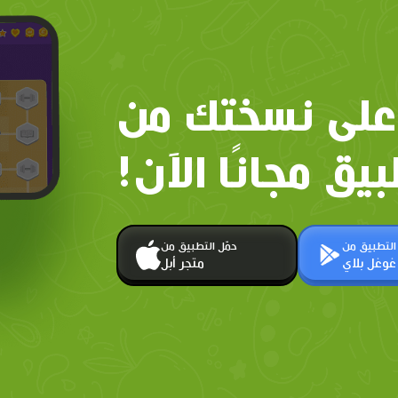
على نسختك من
بيق مجانًا الآن!
 التطبيق من
حمّل التطبيق من
غوغل بلاي
متجر أبل