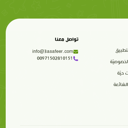
تواصل معنا
تطبيق
info@3asafeer.com
00971502810151
لخصوصيّة
 حيّة
الشائعة