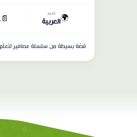
اللغة
🌍
📄
العربية
9
قصّة بسيطة من سلسلة عصافير لتعلّم ا