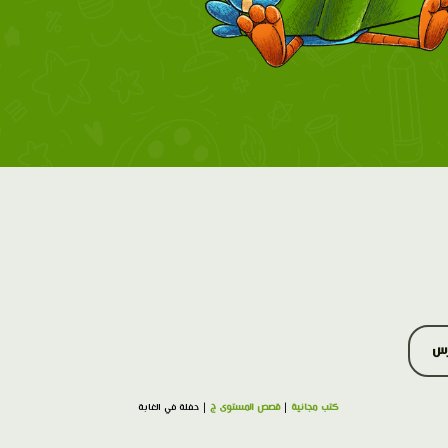
رس
كتب مجانية
|
قصص المستوى ج
| حفلة في الغابة