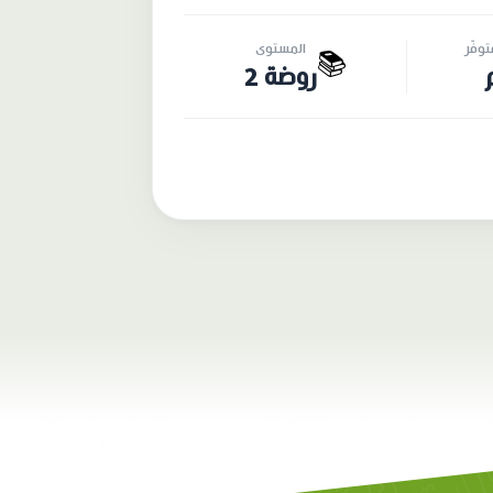
وفّر
المستوى
📚
روضة 2