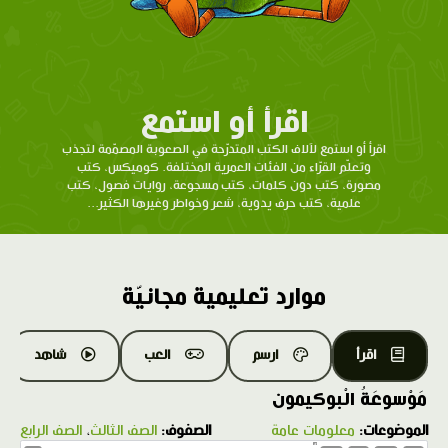
اقرأ أو استمع
اقرأ أو استمع لآلاف الكتب المتدرّحة في الصعوبة المصمّمة لتجذب
وتعلّم القرّاء من الفئات العمرية المختلفة. كوميكس، كتب
مصورة، كتب دون كلمات، كتب مسجوعة، روايات فصول، كتب
علمية، كتب حرف يدوية، شعر وخواطر وغيرها الكثير...
موارد تعليمية مجانيّة
اقرأ
ارسم
العب
شاهد
مَوْسوعَةُ الْبوكيمون
الموضوعات:
معلومات عامة
الصفوف:
الصف الثالث
،
الصف الرابع
1.0X