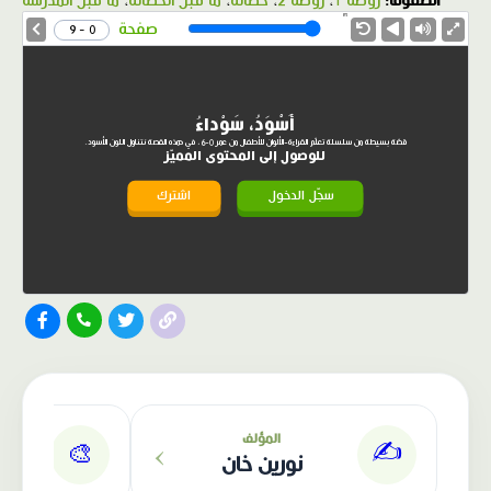
الصفوف:
روضة 1
،
روضة 2
،
حضانة
،
ما قبل الحضانة
،
ما قبل المدرسة
1.0X
Speed
صفحة
0 - 9
أَسْوَدُ، سَوْداءُ
قصّة بسيطة من سلسلة تعلّم القراءة-الألوان للأطفال من عمر 0-6، في هذه القصة نتناول اللون الأسود.
للوصول إلى المحتوى المميّز
سجّل الدخول
اشترك
الناشر: دار عصافير
›
المؤلف
✍️
🎨
نورين خان