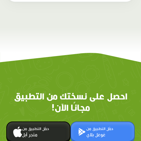
احصل على نسختك من التطبيق
مجانًا الآن!
حمّل التطبيق من
حمّل التطبيق من
غوغل بلاي
متجر أبل