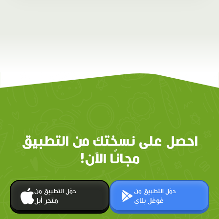
احصل على نسختك من التطبيق
مجانًا الآن!
حمّل التطبيق من
حمّل التطبيق من
غوغل بلاي
متجر أبل