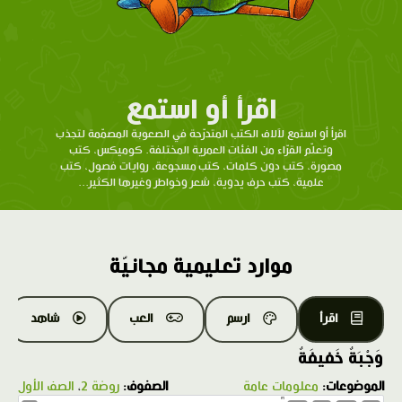
اقرأ أو استمع
اقرأ أو استمع لآلاف الكتب المتدرّحة في الصعوبة المصمّمة لتجذب
وتعلّم القرّاء من الفئات العمرية المختلفة. كوميكس، كتب
مصورة، كتب دون كلمات، كتب مسجوعة، روايات فصول، كتب
علمية، كتب حرف يدوية، شعر وخواطر وغيرها الكثير...
موارد تعليمية مجانيّة
اقرأ
ارسم
العب
شاهد
وَجْبَةٌ خَفيفَةٌ
الموضوعات:
معلومات عامة
الصفوف:
روضة 2
،
الصف الأول
1.0X