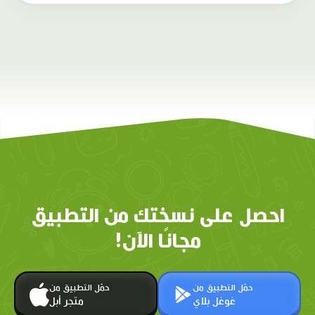
احصل على نسختك من التطبيق
مجانًا الآن!
حمّل التطبيق من
حمّل التطبيق من
غوغل بلاي
متجر أبل