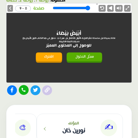
الصفوف:
روضة 1
،
روضة 2
،
حضانة
1.0X
Speed
صفحة
0 - 9
أَبْيَضُ بَيْضاءُ
قصّة بسيطة من سلسلة تعلّم القراءة-الألوان للأطفال من عمر 0-6، نتناول في هذا الكتاب اللون الأبيض مع
صديقتنا النملة الظريفة.
للوصول إلى المحتوى المميّز
سجّل الدخول
اشترك
الناشر: دار عصافير
›
المؤلف
✍️
🎨
نورين خان