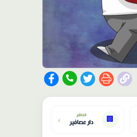
›
الناشر
🏢
دار عصافير