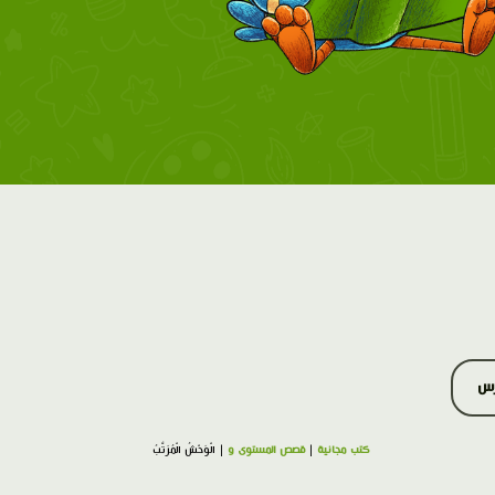
رس
كتب مجانية
|
قصص المستوى و
| الْوَحْشُ الْمُرَتَّبُ