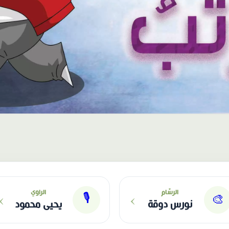
›
›
الرسّام
الراوي
🎙
🎨
نورس دوقة
يحيى محمود