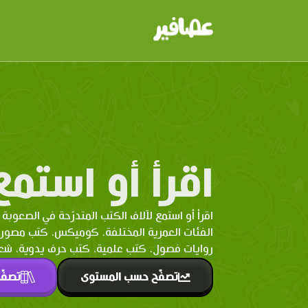
اقرأ أو استمع
اقرأ أو استمع لآلاف الكتب المتدرّحة في الصعوبة 
الفئات العمرية المختلفة. كوميكس، كتب مصو
روايات فصول، كتب علمية، كتب حرف يدوية، شعر 
تصفّح حسب المستوى
تصفّ