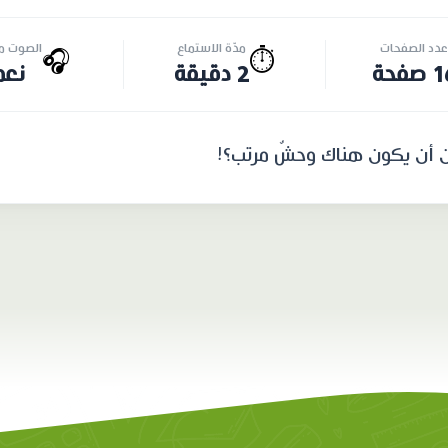
عدد الصفحات
مدّة الاستماع
الصوت مت
🎧
⏱️
صفحة
2 دقيقة
نعم
أن يكون هناك وحشٌ مرتب؟!