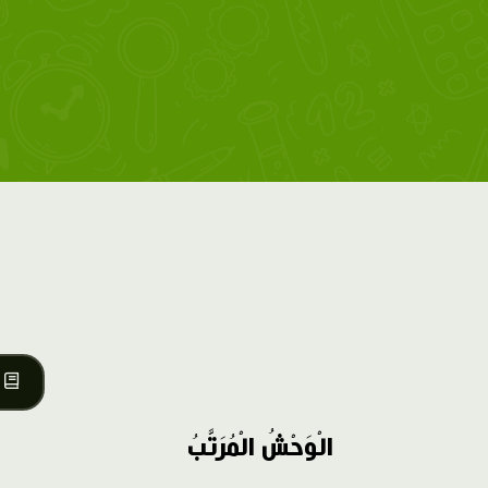
الْوَحْشُ الْمُرَتَّبُ