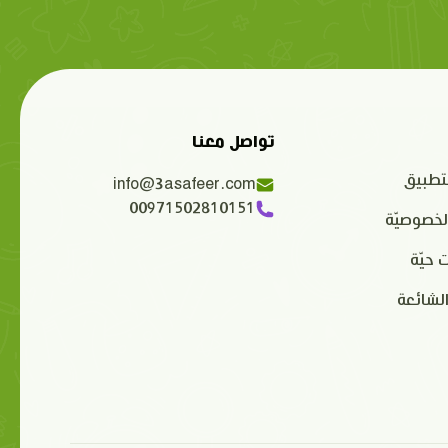
تواصل معنا
تطبيق
info@3asafeer.com
00971502810151
لخصوصيّة
 حيّة
الشائعة