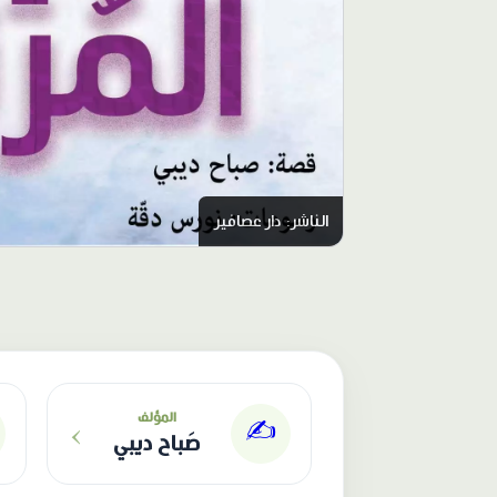
الناشر: دار عصافير
›
المؤلف
✍️
صَباح ديبي