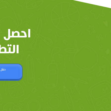
احصل 
التط
حمّل