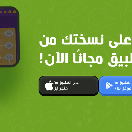
على نسختك من
بيق مجانًا الآن!
 التطبيق من
حمّل التطبيق من
غوغل بلاي
متجر أبل