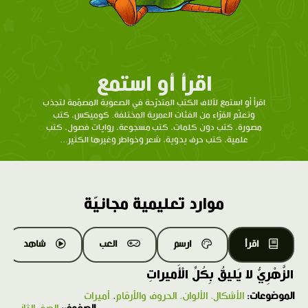
اقرأ أو استمع
اقرأ أو استمع لآلاف الكتب المتدرّحة في الصعوبة المصمّمة لتجذب
وتعلّم القرّاء من الفئات العمرية المختلفة. كوميكس، كتب
مصورة، كتب دون كلمات، كتب مسجوعة، روايات فصول، كتب
علمية، كتب حرف يدوية، شعر وخواطر وغيرها الكثير...
موارد تعليمية مجانيّة
اقرأ
ارسم
العب
شاهد
الزَّهْرِيُّ لا يَليقُ بِكُلِّ الْأَميراتِ
الموضوعات:
الأشكال، الألوان، الحروف والأرقام
،
أميرات