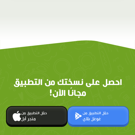
احصل على نسختك من التطبيق
مجانًا الآن!
حمّل التطبيق من
حمّل التطبيق من
غوغل بلاي
متجر أبل