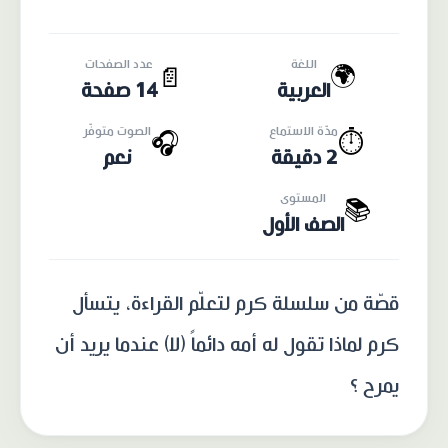
اللغة
عدد الصفحات
🌍
📄
العربية
14 صفحة
مدّة الاستماع
الصوت متوفّر
🎧
⏱️
2 دقيقة
نعم
المستوى
📚
الصف الأول
قصّة من سلسلة كرم لتعلّم القراءة، يتسأل
كرم لماذا تقول له أمه دائماً (لا) عندما يريد أن
يمرح ؟