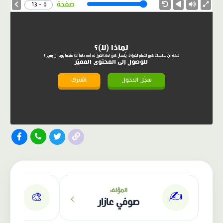
Speed
صفحة
0 - 13
لِماذا (لا)؟
قصّة من سلسلة كرم لتعلّم القراءة، يتسأل كرم لماذا تقول له أمه دائماً (لا) عندما يريد أن يمرح ؟
للوصول إلى المحتوى المميّز
سجّل الدخول
اشترك
الناشر: دار عصافير
›
المؤلف
✍️
🎨
صوفي عازار