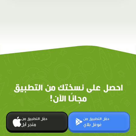
احصل على نسختك من التطبيق
مجانًا الآن!
حمّل التطبيق من
حمّل التطبيق من
غوغل بلاي
متجر أبل