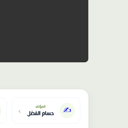
الناشر: دار عصافير
›
المؤلف
✍️
حسام الفضل