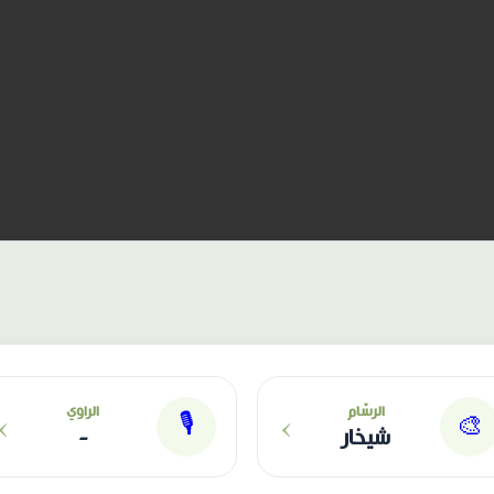
›
›
الرسّام
الراوي
🎙
🎨
شيخار
-