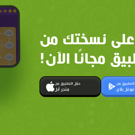
على نسختك من
بيق مجانًا الآن!
 التطبيق من
حمّل التطبيق من
غوغل بلاي
متجر أبل