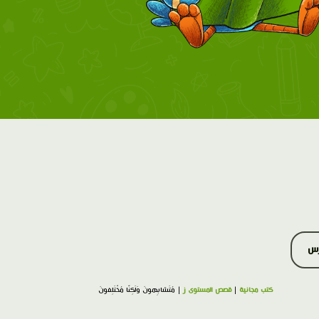
رس
كتب مجانية
|
قصص المستوى ز
| مُتَشابِهونَ وَلَكِنّا مُخْتَلِفونَ