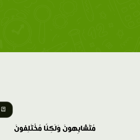
مُتَشابِهونَ وَلَكِنّا مُخْتَلِفونَ