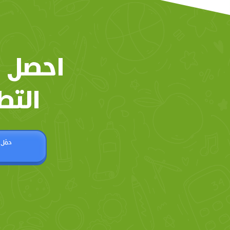
احصل 
التط
حمّل