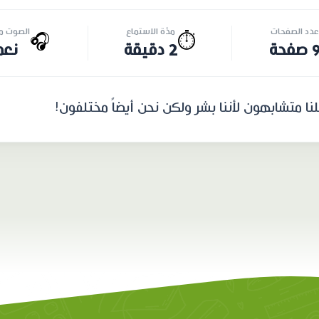
عدد الصفحات
مدّة الاستماع
الصوت مت
🎧
⏱️
 صفحة
2 دقيقة
نعم
نا متشابهون لأننا بشر ولكن نحن أيضاً مختلفون!