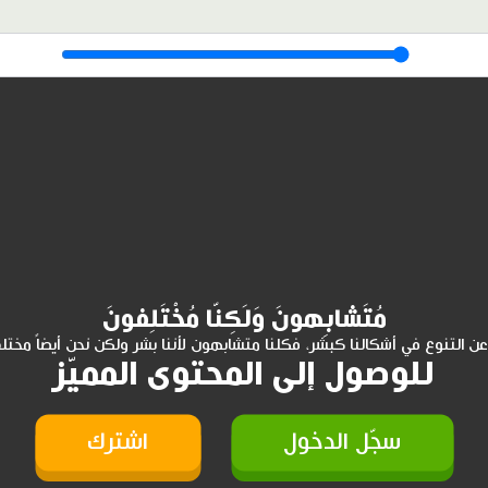
مُتَشابِهونَ وَلَكِنّا مُخْتَلِفونَ
عن التنوع في أشكالنا كبشر، فكلنا متشابهون لأننا بشر ولكن نحن أيضاً مختل
للوصول إلى المحتوى المميّز
سجّل الدخول
اشترك