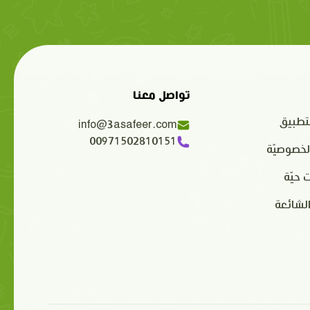
تواصل معنا
تطبيق
info@3asafeer.com
00971502810151
لخصوصيّة
 حيّة
الشائعة