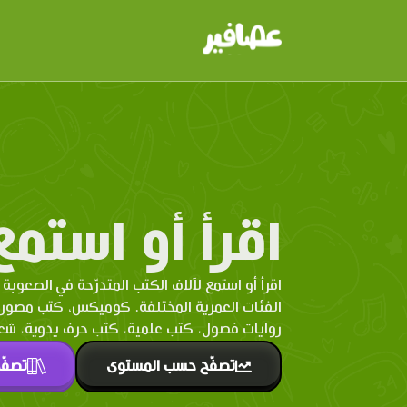
اقرأ أو استمع
اقرأ أو استمع لآلاف الكتب المتدرّحة في الصعوبة 
الفئات العمرية المختلفة. كوميكس، كتب مصو
روايات فصول، كتب علمية، كتب حرف يدوية، شعر 
تصفّح حسب المستوى
تصفّ