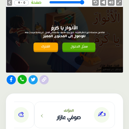
Speed
صفحة
0 - 6
الْأَنْوارَ يا كَرَمُ
قصّة من سلسلة كرم لتعلّم القراءة، كرم يترك الأضواء مشعلة في المنزل، لنر معًا ما سيحدث معه.
للوصول إلى المحتوى المميّز
سجّل الدخول
اشترك
الناشر: دار عصافير
›
المؤلف
✍️
🎨
صوفي عازار