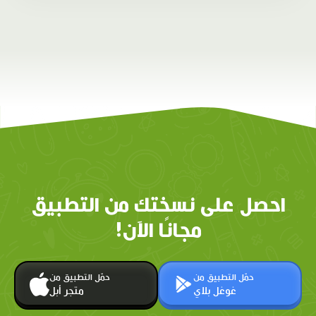
احصل على نسختك من التطبيق
مجانًا الآن!
حمّل التطبيق من
حمّل التطبيق من
غوغل بلاي
متجر أبل