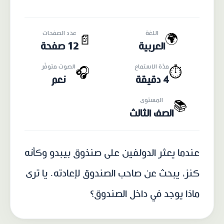
اللغة
عدد الصفحات
🌍
📄
العربية
12 صفحة
مدّة الاستماع
الصوت متوفّر
🎧
⏱️
4 دقيقة
نعم
المستوى
📚
الصف الثالث
عندما يعثر الدولفين على صنذوق بيبدو وكأنه
كنز، يبحث عن صاحب الصندوق لإعادته. يا ترى
ماذا يوجد في داخل الصندوق؟