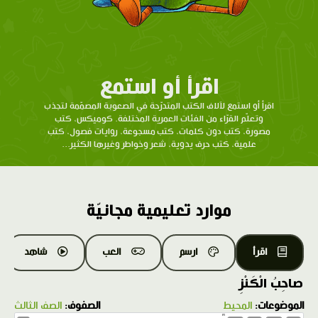
اقرأ أو استمع
اقرأ أو استمع لآلاف الكتب المتدرّحة في الصعوبة المصمّمة لتجذب
وتعلّم القرّاء من الفئات العمرية المختلفة. كوميكس، كتب
مصورة، كتب دون كلمات، كتب مسجوعة، روايات فصول، كتب
علمية، كتب حرف يدوية، شعر وخواطر وغيرها الكثير...
موارد تعليمية مجانيّة
اقرأ
ارسم
العب
شاهد
صاحِبُ الْكَنْزِ
الموضوعات:
المحيط
الصفوف:
الصف الثالث
1.0X