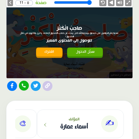
Speed
صفحة
0 - 11
صاحِبُ الْكَنْزِ
عندما يعثر الدولفين على صنذوق بيبدو وكأنه كنز، يبحث عن صاحب الصندوق لإعادته. يا ترى ماذا يوجد في داخل
الصندوق؟
للوصول إلى المحتوى المميّز
سجّل الدخول
اشترك
الناشر: دار عصافير
›
المؤلف
✍️
🎨
أسماء عمارة