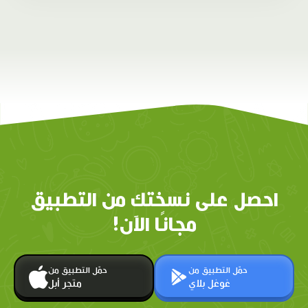
احصل على نسختك من التطبيق
مجانًا الآن!
حمّل التطبيق من
حمّل التطبيق من
غوغل بلاي
متجر أبل