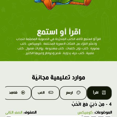
اقرأ أو استمع
اقرأ أو استمع لآلاف الكتب المتدرّحة في الصعوبة المصمّمة لتجذب
وتعلّم القرّاء من الفئات العمرية المختلفة. كوميكس، كتب
مصورة، كتب دون كلمات، كتب مسجوعة، روايات فصول، كتب
علمية، كتب حرف يدوية، شعر وخواطر وغيرها الكثير...
موارد تعليمية مجانيّة
اقرأ
ارسم
العب
شاهد
4 - مِنْ دُبَيَّ مَعَ الْحُبِّ
الموضوعات:
كوميكس
الصفوف:
الصف الثاني
1.0X