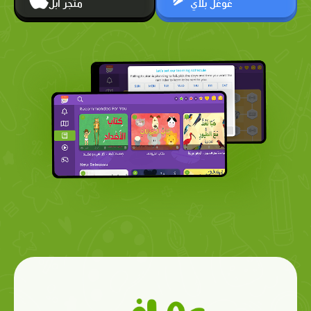
غوغل بلاي
متجر أبل