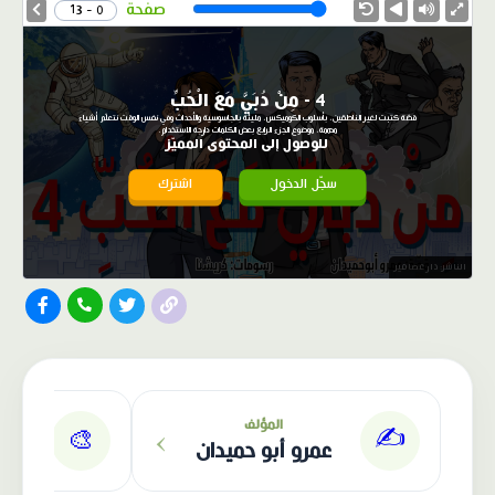
Speed
صفحة
0 - 13
4 - مِنْ دُبَيَّ مَعَ الْحُبِّ
قصّة كتبت لغير الناطقين، بأسلوب الكوميكس، مليئة بالجاسوسية والأحداث وفي نفس الوقت نتعلّم أشياء
مهمة، موضوع الجزء الرابع بعض الكلمات دارجة الاستخدام.
للوصول إلى المحتوى المميّز
سجّل الدخول
اشترك
الناشر: دار عصافير
›
المؤلف
✍️
🎨
عمرو أبو حميدان