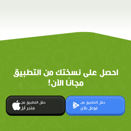
احصل على نسختك من التطبيق
مجانًا الآن!
حمّل التطبيق من
حمّل التطبيق من
غوغل بلاي
متجر أبل