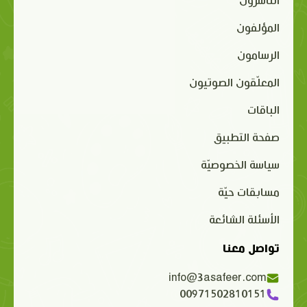
الناشرون
المؤلفون
الرسامون
المعلّقون الصوتيون
الباقات
صفحة التطبيق
سياسة الخصوصيّة
مسابقات حيّة
الأسئلة الشائعة
تواصل معنا
info@3asafeer.com
00971502810151