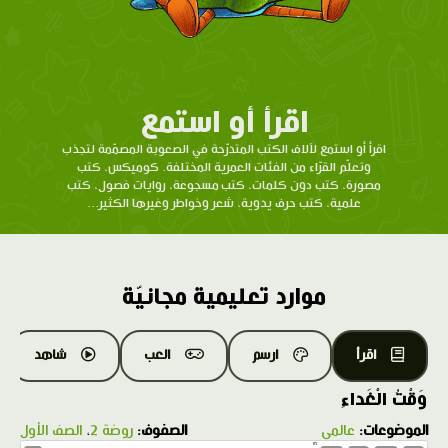
اقرأ أو استمع
اقرأ أو استمع لآلاف الكتب المتدرّحة في الصعوبة المصمّمة لتجذب
وتعلّم القرّاء من الفئات العمرية المختلفة. كوميكس، كتب
مصورة، كتب دون كلمات، كتب مسجوعة، روايات فصول، كتب
علمية، كتب حرف يدوية، شعر وخواطر وغيرها الكثير...
موارد تعليمية مجانيّة
اقرأ
ارسم
العب
شاهد
وَقْتُ الْغَداءِ
الموضوعات:
عالمي
الصفوف:
روضة 2
،
الصف الأول
1.0X