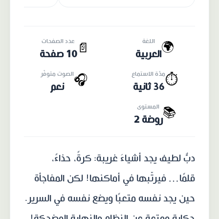
اللغة
عدد الصفحات
🌍
📄
العربية
10 صفحة
مدّة الاستماع
الصوت متوفّر
🎧
⏱️
36 ثانية
نعم
المستوى
📚
روضة 2
دبٌّ لطيف يجد أشياءَ غريبة: كرةً، حذاءً،
قلمًا… فيرتّبها في أماكنها! لكن المفاجأة
حين يجد نفسه متعبًا ويضع نفسه في السرير.
حكاية ممتعة عن النظام والنهاية المضحكة!