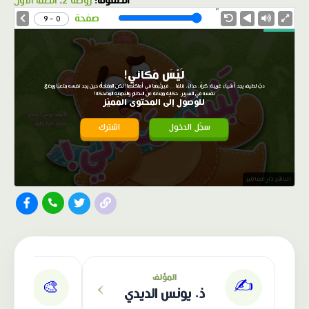
الصفوف:
روضة 2
،
الصف الأول
1.0X
Speed
صفحة
0 - 9
لَيْسَ مَكاني!
دبٌّ لطيف يجد أشياءَ غريبة: كرةً، حذاءً، قلمًا… فيرتّبها في أماكنها! لكن المفاجأة حين يجد نفسه متعبًا ويضع
نفسه في السرير. حكاية ممتعة عن النظام والنهاية المضحكة!
للوصول إلى المحتوى المميّز
سجّل الدخول
اشترك
الناشر: دار عصافير
›
المؤلف
✍️
🎨
ذ. يونس الديدي