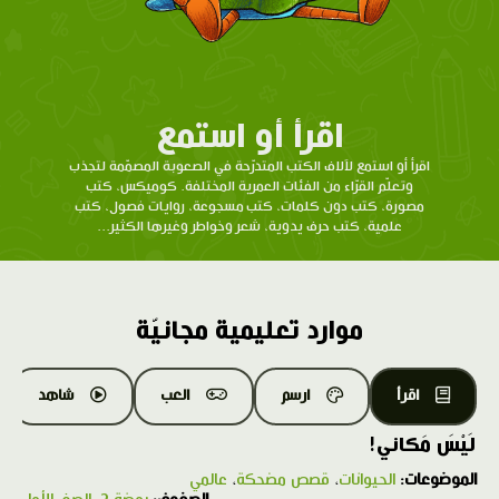
اقرأ أو استمع
اقرأ أو استمع لآلاف الكتب المتدرّحة في الصعوبة المصمّمة لتجذب
وتعلّم القرّاء من الفئات العمرية المختلفة. كوميكس، كتب
مصورة، كتب دون كلمات، كتب مسجوعة، روايات فصول، كتب
علمية، كتب حرف يدوية، شعر وخواطر وغيرها الكثير...
موارد تعليمية مجانيّة
اقرأ
ارسم
العب
شاهد
لَيْسَ مَكاني!
الموضوعات:
الحيوانات
،
قصص مضحكة
،
عالمي