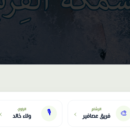
›
›
الرسّام
الراوي
🎙
🎨
فريق عصافير
ولاء خالد