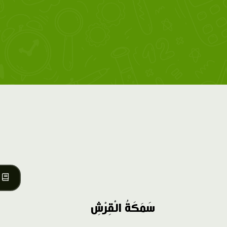
سَمَكَةُ الْقِرْشِ