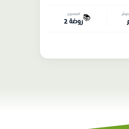
وفّر
المستوى
📚
روضة 2