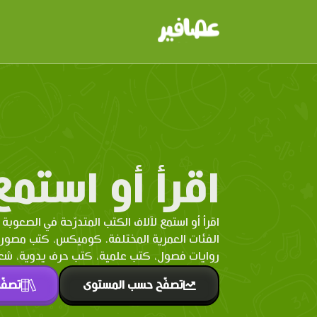
اقرأ أو استمع
اقرأ أو استمع لآلاف الكتب المتدرّحة في الصعوبة 
الفئات العمرية المختلفة. كوميكس، كتب مصو
روايات فصول، كتب علمية، كتب حرف يدوية، شعر 
تصفّح حسب المستوى
تصفّ