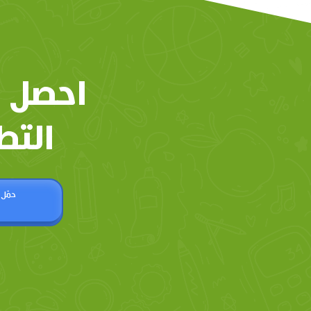
احصل 
التط
حمّل