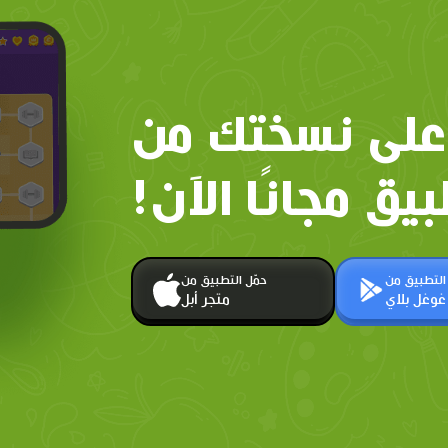
على نسختك من
بيق مجانًا الآن!
 التطبيق من
حمّل التطبيق من
غوغل بلاي
متجر أبل