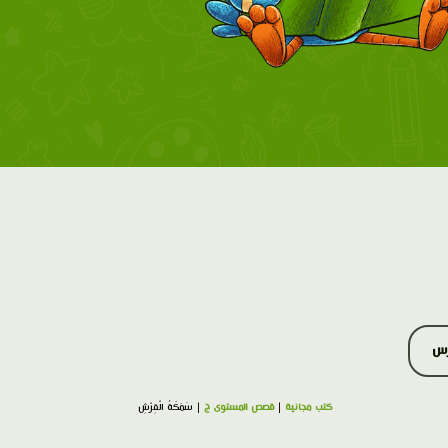
رس
كتب مجانية
|
قصص المستوى ج
| سَمَكَةُ الْقِرْشِ