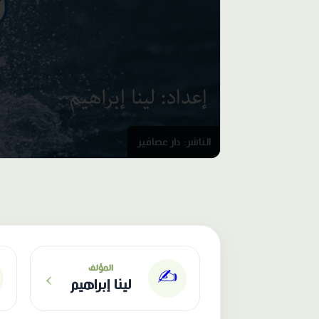
الناشر: دار عصافير
›
المؤلف
✍️
لينا إبراهيم