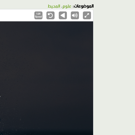
الموضوعات:
علوم
،
المحيط
1.0X
Speed
ك