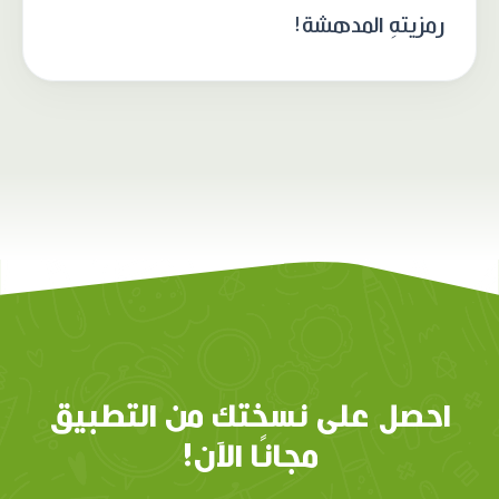
رمزيتهِ المدهشة!
احصل على نسختك من التطبيق
مجانًا الآن!