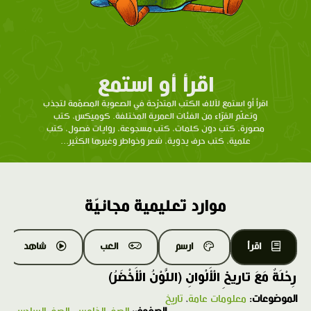
اقرأ أو استمع
اقرأ أو استمع لآلاف الكتب المتدرّحة في الصعوبة المصمّمة لتجذب
وتعلّم القرّاء من الفئات العمرية المختلفة. كوميكس، كتب
مصورة، كتب دون كلمات، كتب مسجوعة، روايات فصول، كتب
علمية، كتب حرف يدوية، شعر وخواطر وغيرها الكثير...
موارد تعليمية مجانيّة
اقرأ
ارسم
العب
شاهد
رِحْلَةٌ مَعَ تاريخِ الْأَلْوانِ (اللَّوْنُ الْأَخْضَرُ)
الموضوعات:
معلومات عامة
،
تاريخ