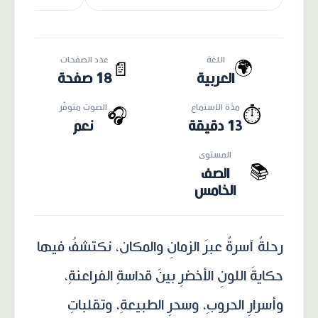
اللغة
عدد الصفحات
🌍
📄
العربية
18 صفحة
مدّة الاستماع
الصوت متوفّر
🎧
⏱️
13 دقيقة
نعم
المستوى
📚
الصف
الخامس
رحلةٌ آسرةٌ عبرَ الزمانِ والمكان، نكتشفُ فيها
حكايةَ اللونِ الأخضرِ بينَ قداسةِ الفراعنةِ،
وأسرارِ الحروبِ، وسحرِ الطبيعةِ، وتقلباتِ