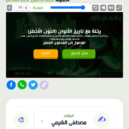
الصفوف:
الصف الخامس
،
الصف السادس
1.0X
Speed
صفحة
0 - 17
رِحْلَةٌ مَعَ تاريخِ الْأَلْوانِ (اللَّوْنُ الْأَخْضَرُ)
رحلةٌ آسرةٌ عبرَ الزمانِ والمكان، نكتشفُ فيها حكايةَ اللونِ الأخضرِ بينَ قداسةِ الفراعنةِ، وأسرارِ الحروبِ، وسحرِ
الطبيعةِ، وتقلباتِ رمزيتهِ المدهشة!
للوصول إلى المحتوى المميّز
سجّل الدخول
اشترك
الناشر: دار عصافير
›
المؤلف
✍️
🎨
مصطفى الشيمي