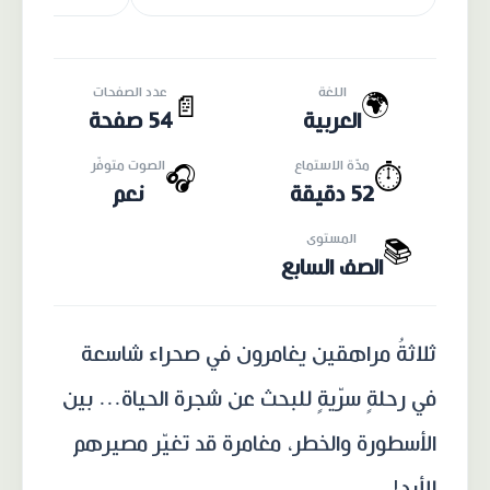
اللغة
عدد الصفحات
🌍
📄
العربية
54 صفحة
مدّة الاستماع
الصوت متوفّر
🎧
⏱️
52 دقيقة
نعم
المستوى
📚
الصف السابع
ثلاثةُ مراهقين يغامرون في صحراء شاسعة
في رحلةٍ سرّيةٍ للبحث عن شجرة الحياة... بين
الأسطورة والخطر، مغامرة قد تغيّر مصيرهم
للأبد!