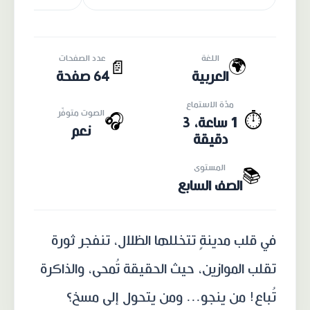
اللغة
عدد الصفحات
🌍
📄
العربية
64 صفحة
مدّة الاستماع
الصوت متوفّر
🎧
⏱️
1 ساعة، 3
نعم
دقيقة
المستوى
📚
الصف السابع
في قلب مدينةٍ تتخللها الظلال، تنفجر ثورة
تقلب الموازين، حيث الحقيقة تُمحى، والذاكرة
تُباع! من ينجو... ومن يتحول إلى مسخ؟