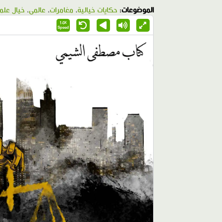
الموضوعات:
حكايات خيالية
،
مغامرات
،
عالمي
،
خيال علم
1.0X
Speed