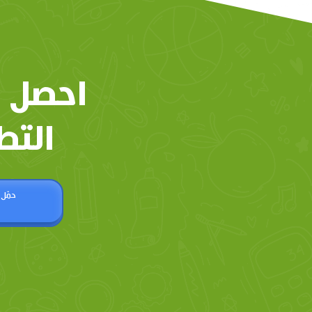
احصل 
التط
حمّل