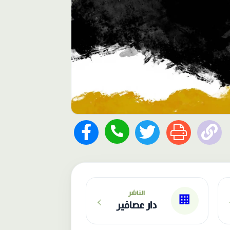
›
الناشر
🏢
دار عصافير