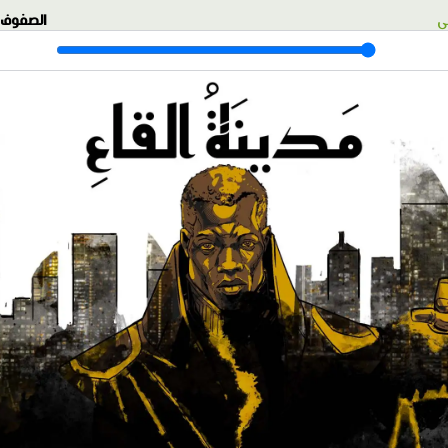
ي
الصفوف: