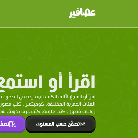
اقرأ أو استمع
اقرأ أو استمع لآلاف الكتب المتدرّحة في الصعوبة 
الفئات العمرية المختلفة. كوميكس، كتب مصو
روايات فصول، كتب علمية، كتب حرف يدوية، شعر 
تصفّح حسب المستوى
تصفّ