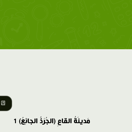
مَدينَةُ القاعِ (الجُرَذُ الجائِعُ) 1