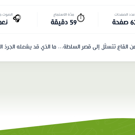
عدد الصفحات
مدّة الاستماع
الصوت مت
🎧
⏱️
صفحة
59 دقيقة
نعم
 القاع تتسلّل إلى قصر السلطة... ما الذي قد يشعله الجرذ الج