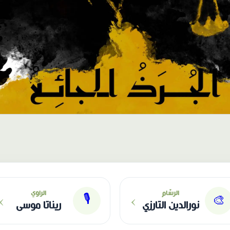
›
›
الرسّام
الراوي
🎙
🎨
نورالدين التارزي
ريناتا موسى