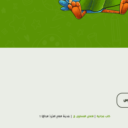
رس
كتب مجانية
|
قصص المستوى ق
| مَدينَةُ القاعِ (الجُرَذُ الجائِعُ) 1