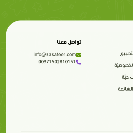
تواصل معنا
تطبيق
info@3asafeer.com
00971502810151
لخصوصيّة
 حيّة
الشائعة