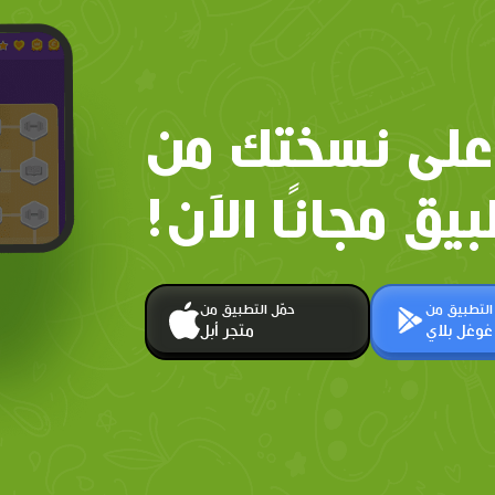
على نسختك من
بيق مجانًا الآن!
 التطبيق من
حمّل التطبيق من
غوغل بلاي
متجر أبل