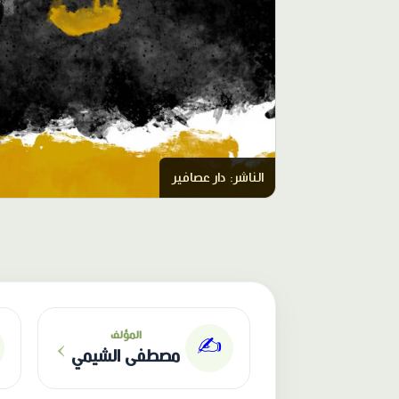
الناشر: دار عصافير
›
المؤلف
✍️
مصطفى الشيمي