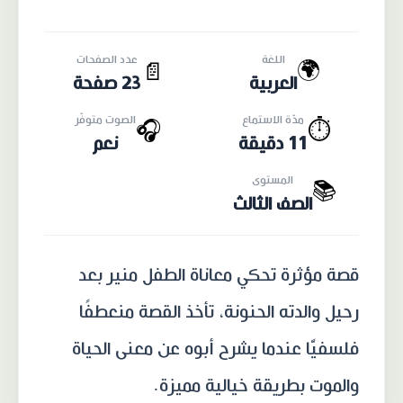
اللغة
عدد الصفحات
🌍
📄
العربية
23 صفحة
مدّة الاستماع
الصوت متوفّر
🎧
⏱️
11 دقيقة
نعم
المستوى
📚
الصف الثالث
قصة مؤثرة تحكي معاناة الطفل منير بعد
رحيل والدته الحنونة، تأخذ القصة منعطفًا
فلسفيًّا عندما يشرح أبوه عن معنى الحياة
والموت بطريقة خيالية مميزة.