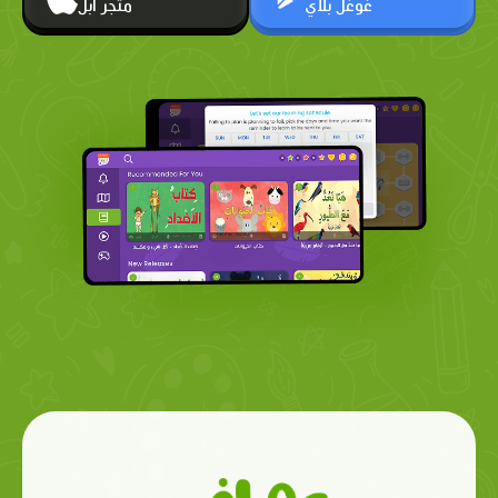
غوغل بلاي
متجر أبل