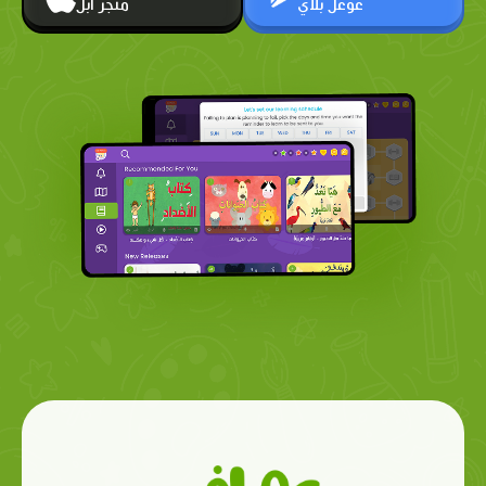
غوغل بلاي
متجر أبل