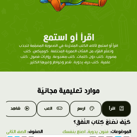
اقرأ أو استمع
اقرأ أو استمع لآلاف الكتب المتدرّحة في الصعوبة المصمّمة لتجذب
وتعلّم القرّاء من الفئات العمرية المختلفة. كوميكس، كتب
مصورة، كتب دون كلمات، كتب مسجوعة، روايات فصول، كتب
علمية، كتب حرف يدوية، شعر وخواطر وغيرها الكثير...
موارد تعليمية مجانيّة
اقرأ
ارسم
العب
شاهد
كَيْفَ نَصْنَعُ كِتابَ النَّفَقِ؟
الموضوعات:
فنون يدوية
،
اصنع بنفسك
الصفوف:
الصف الثاني