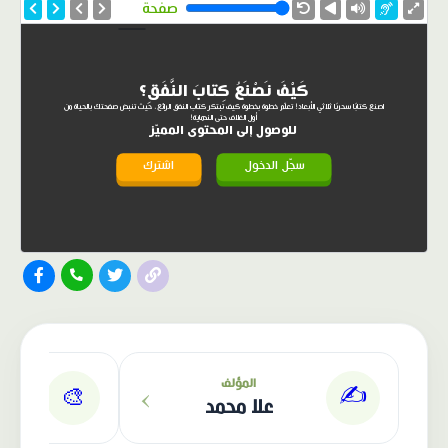
صفحة
كَيْفَ نَصْنَعُ كِتابَ النَّفَقِ؟
اصنع كتابًا سحريًا ثلاثي الأبعاد! تعلّم خطوة بخطوة كيف تبتكر كتاب النفق الرائع، حيث تنبض صفحتك بالحياة من
أول الغلاف حتى النهاية!
للوصول إلى المحتوى المميّز
سجّل الدخول
اشترك
›
المؤلف
✍️
🎨
علا محمد