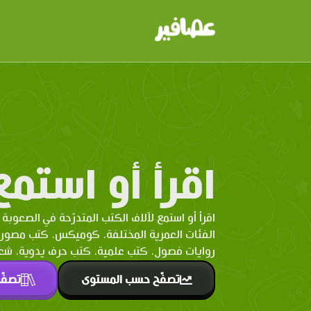
اقرأ أو استمع
اقرأ أو استمع لآلاف الكتب المتدرّحة في الصعوبة 
الفئات العمرية المختلفة. كوميكس، كتب مصو
روايات فصول، كتب علمية، كتب حرف يدوية، شعر 
تصفّح حسب المستوى
تصفّ