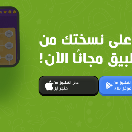
على نسختك من
بيق مجانًا الآن!
 التطبيق من
حمّل التطبيق من
غوغل بلاي
متجر أبل