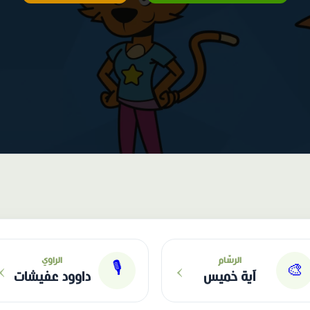
›
›
الرسّام
الراوي
🎙
🎨
آية خميس
داوود عفيشات