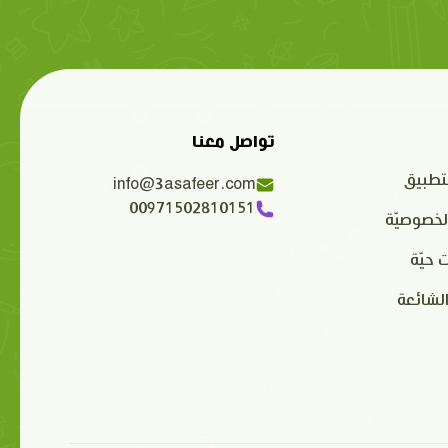
تواصل معنا
تطبيق
info@3asafeer.com
00971502810151
لخصوصيّة
 حيّة
الشائعة