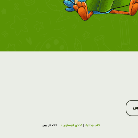
رس
كتب مجانية
|
قصص المستوى د
| كاف لام ميم