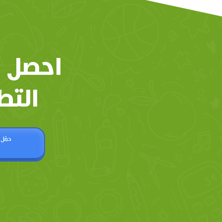
احصل 
التط
حمّل