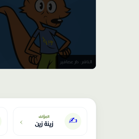
الناشر: دار عصافير
›
المؤلف
✍️
زينة زين