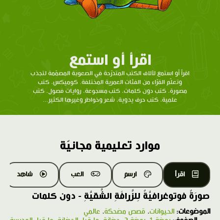
اقرأ أو استمع
اقرأ أو استمع لآلاف الكتب المتدرّحة في الصعوبة المصمّمة لتجذب
وتعلّم القرّاء من الفئات العمرية المختلفة. كوميكس، كتب
مصورة، كتب دون كلمات، كتب مسجوعة، روايات فصول، كتب
علمية، كتب حرف يدوية، شعر وخواطر وغيرها الكثير...
موارد تعليمية مجانيّة
اقرأ
ارسم
العب
شاهد
صورَةٌ فوتوغرافيَّةٌ لِلزَّرافَةِ الشَّقيَّةِ - دون كلمات
الموضوعات:
الحيوانات
،
قصص مضحكة
،
عالمي