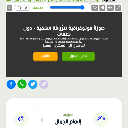
الصفوف:
روضة 1
،
روضة 2
،
حضانة
،
ما قبل الحضانة
،
ما قبل المدرسة
1.0X
Speed
صفحة
0 - 16
صورَةٌ فوتوغرافيَّةٌ لِلزَّرافَةِ الشَّقيَّةِ - دون
كلمات
انضم إلى مغامرة الزرافة الشقية وهي تكتشف ذكاءها الفريد لإيجاد الحل المثالي لتحدي صورها الطريفة، وسط
أجواء مليئة بالبهجة والمفاجآت مع أصدقائها!
للوصول إلى المحتوى المميّز
سجّل الدخول
اشترك
الناشر: دار عصافير
›
المؤلف
✍️
🎨
إلهام الجمال