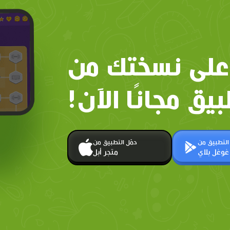
على نسختك من
بيق مجانًا الآن!
 التطبيق من
حمّل التطبيق من
غوغل بلاي
متجر أبل