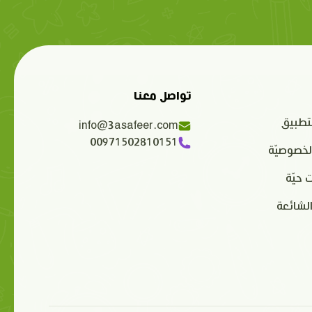
تواصل معنا
تطبيق
info@3asafeer.com
00971502810151
لخصوصيّة
 حيّة
الشائعة