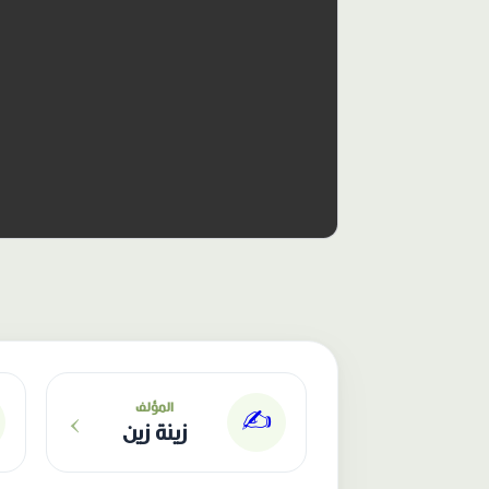
الناشر: دار عصافير
›
المؤلف
✍️
زينة زين