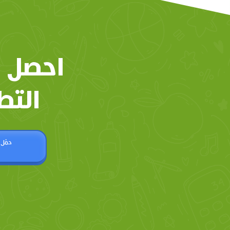
احصل 
التط
حمّل