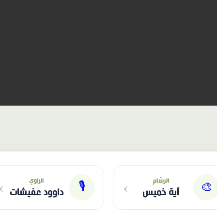
›
›
الرسّام
الراوي
🎙
🎨
آية خميس
داوود عفيشات