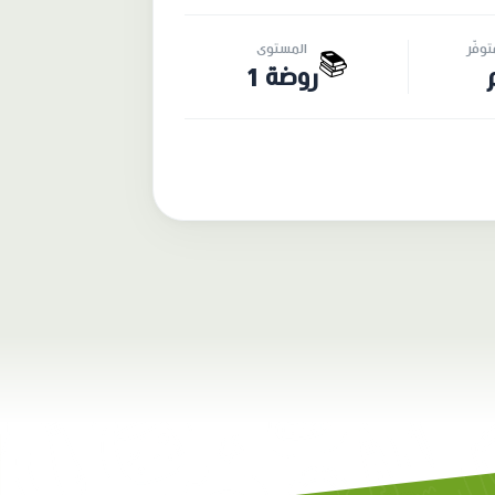
وفّر
المستوى
📚
روضة 1