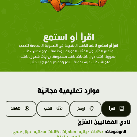
اقرأ أو استمع
اقرأ أو استمع لآلاف الكتب المتدرّحة في الصعوبة المصمّمة لتجذب
وتعلّم القرّاء من الفئات العمرية المختلفة. كوميكس، كتب
مصورة، كتب دون كلمات، كتب مسجوعة، روايات فصول، كتب
علمية، كتب حرف يدوية، شعر وخواطر وغيرها الكثير...
موارد تعليمية مجانيّة
اقرأ
ارسم
العب
شاهد
نادي الفَضائيّينَ السِّرِّيُّ
الموضوعات:
حكايات خيالية
،
مغامرات
،
كائنات فضائية
،
خيال علمي
،