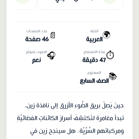
اللغة
عدد الصفحات
🌍
📄
العربية
46 صفحة
مدّة الاستماع
الصوت متوفّر
🎧
⏱️
47 دقيقة
نعم
المستوى
📚
الصف السابع
حينَ يَصِلُ بريق الضَّوءِ الأزرق إلى نافذة زين،
تبدأ مغامرة لتَكتشِفَ أسرارَ الكائناتِ الفضائيَّةِ
ومركباتهم السِّرِّيَّة. هل سينجح زين في