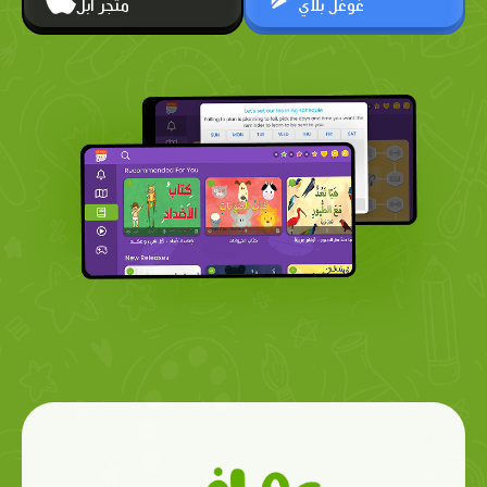
غوغل بلاي
متجر أبل