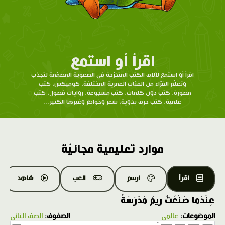
اقرأ أو استمع
اقرأ أو استمع لآلاف الكتب المتدرّحة في الصعوبة المصمّمة لتجذب
وتعلّم القرّاء من الفئات العمرية المختلفة. كوميكس، كتب
مصورة، كتب دون كلمات، كتب مسجوعة، روايات فصول، كتب
علمية، كتب حرف يدوية، شعر وخواطر وغيرها الكثير...
موارد تعليمية مجانيّة
اقرأ
ارسم
العب
شاهد
عِنْدَما صَنَعَتْ ريمُ مَدْرَسَةً
الموضوعات:
عالمي
الصفوف:
الصف الثاني
1.0X