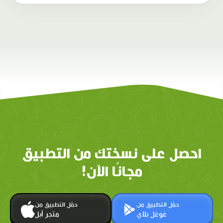
احصل على نسختك من التطبيق
مجانًا الآن!
حمّل التطبيق من
حمّل التطبيق من
غوغل بلاي
متجر أبل