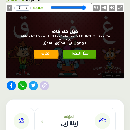
الصفوف:
الصف الأول
1.0X
Speed
صفحة
0 - 21
غَيْن فاء قاف
قصّة بسيطة طريفة ملائمة للأطفال المبتدئين في القراءة، تساعد الطفل على تعلّم حروف اللغة العربية التالية:
غَيْن، فاء، قاف.
للوصول إلى المحتوى المميّز
سجّل الدخول
اشترك
الناشر: دار عصافير
›
المؤلف
✍️
🎨
زينة زين