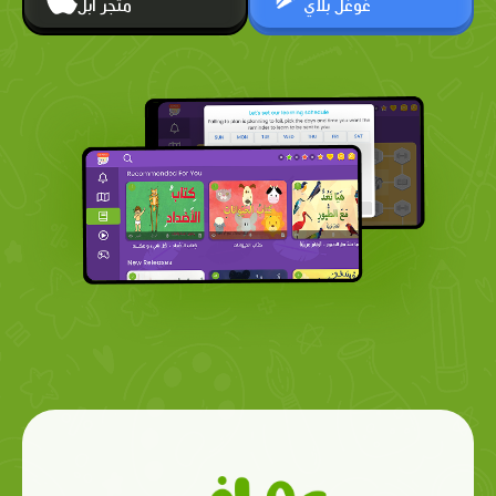
غوغل بلاي
متجر أبل