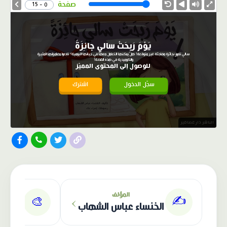
Speed
صفحة
0 - 15
يَوْمَ رَبِحَتْ سالي جائِزَةً
سالي تفوز بجائزة مفاجئة غير متوقعة! هل يمكنها التعامل معها في حياتها اليومية؟ تابعوا مغامراتها المثيرة
والكوميدية في هذه القصة!
للوصول إلى المحتوى المميّز
سجّل الدخول
اشترك
الناشر: دار عصافير
›
المؤلف
✍️
🎨
الخنساء عباس الشهاب