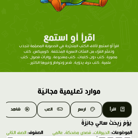
اقرأ أو استمع
اقرأ أو استمع لآلاف الكتب المتدرّحة في الصعوبة المصمّمة لتجذب
وتعلّم القرّاء من الفئات العمرية المختلفة. كوميكس، كتب
مصورة، كتب دون كلمات، كتب مسجوعة، روايات فصول، كتب
علمية، كتب حرف يدوية، شعر وخواطر وغيرها الكثير...
موارد تعليمية مجانيّة
اقرأ
ارسم
العب
شاهد
يَوْمَ رَبِحَتْ سالي جائِزَةً
الموضوعات:
الحيوانات
،
قصص مضحكة
،
عالمي
الصفوف:
الصف الثاني
1.0X