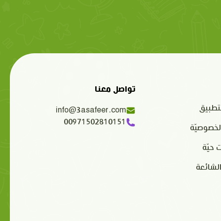
تواصل معنا
تطبيق
info@3asafeer.com
00971502810151
لخصوصيّة
 حيّة
الشائعة