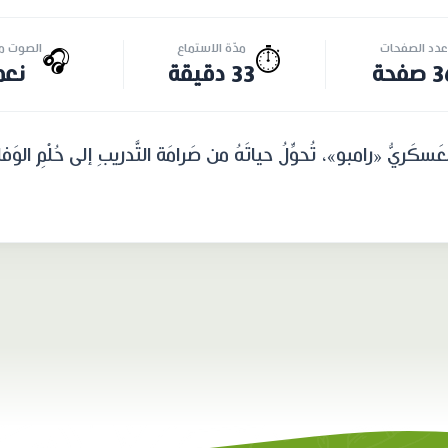
عدد الصفحات
مدّة الاستماع
الصوت مت
🎧
⏱️
صفحة
33 دقيقة
نعم
العَسكَريُّ «رامبو»، تُحوِّلُ حياتَهُ من صَرامَة التَّدريبِ إلى حُلْمِ الو