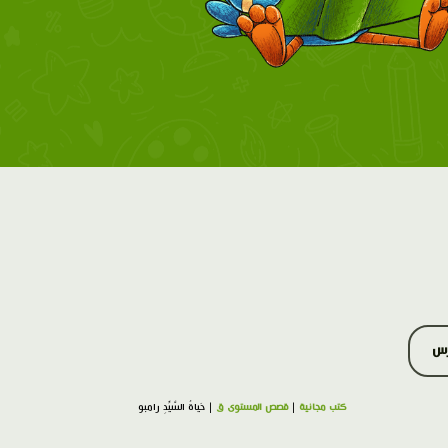
رس
كتب مجانية
|
قصص المستوى ق
| حَياةُ السَّيِّدِ رامبو