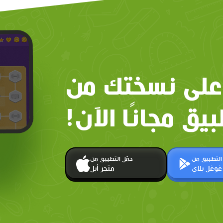
على نسختك من
بيق مجانًا الآن!
 التطبيق من
حمّل التطبيق من
غوغل بلاي
متجر أبل