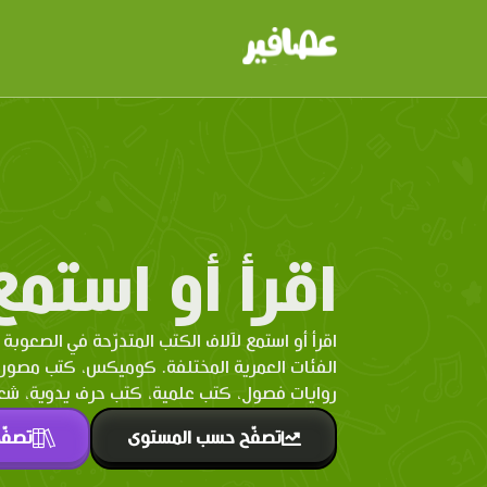
اقرأ أو استمع
اقرأ أو استمع لآلاف الكتب المتدرّحة في الصعوبة 
الفئات العمرية المختلفة. كوميكس، كتب مصو
روايات فصول، كتب علمية، كتب حرف يدوية، شعر 
تصفّح حسب المستوى
تصفّ