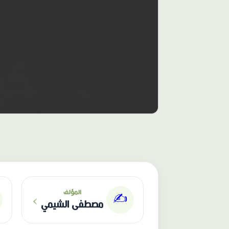
الناشر: دار عصافير
›
المؤلف
✍️
مصطفى الشيمي