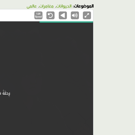
الموضوعات:
الحيوانات
،
مغامرات
،
عالمي
1.0X
Speed
رِحلَةٌ