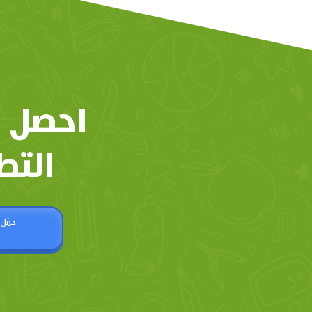
احصل 
التط
حمّل