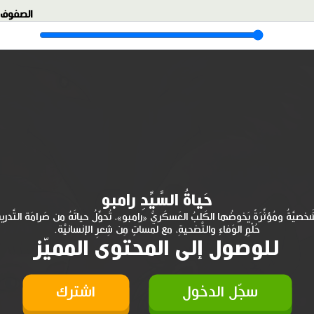
الصفوف:
حَياةُ السَّيِّدِ رامبو
 شَخصيَّةُ ومُؤثِّرَةٌ يَخوضُها الكَلبُ العَسكَريُّ «رامبو»، تُحوِّلُ حياتَهُ من صَرامَة التَّدري
حُلْمِ الوَفاءِ والتَّضحيةِ، مع لمساتٍ مِن شِعرِ الإنسانيَّة.
للوصول إلى المحتوى المميّز
سجّل الدخول
اشترك