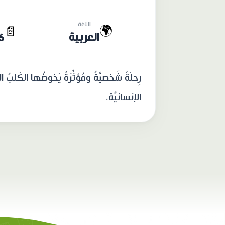
اللغة
🌍
📄
العربية
36 
رِحلَةٌ شَخصيَّةُ ومُؤثِّرَةٌ يَخوضُها الكَلبُ 
الإنسانيَّة.