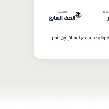
وفّر
المستوى
📚
الصف السابع
َفاءِ والتَّضحيةِ، مع لمساتٍ مِن شِعرِ