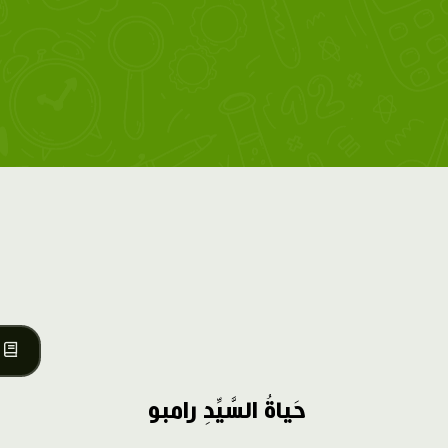
حَياةُ السَّيِّدِ رامبو