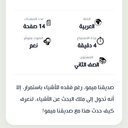
اللغة
عدد الصفحات
🌍
📄
العربية
14 صفحة
مدّة الاستماع
الصوت متوفّر
🎧
⏱️
4 دقيقة
نعم
المستوى
📚
الصف الثاني
صديقنا ميمو، رغم فقده للأشياء باستمرار، إلا
أنه تحول إلى ملك البحث عن الأشياء، لنعرف
كيف حدث هذا مع صديقنا ميمو!