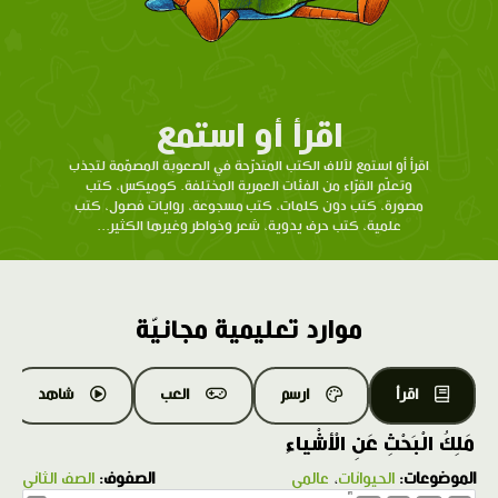
اقرأ أو استمع
اقرأ أو استمع لآلاف الكتب المتدرّحة في الصعوبة المصمّمة لتجذب
وتعلّم القرّاء من الفئات العمرية المختلفة. كوميكس، كتب
مصورة، كتب دون كلمات، كتب مسجوعة، روايات فصول، كتب
علمية، كتب حرف يدوية، شعر وخواطر وغيرها الكثير...
موارد تعليمية مجانيّة
اقرأ
ارسم
العب
شاهد
مَلِكُ الْبَحْثِ عَنِ الْأشْياءِ
الموضوعات:
الحيوانات
،
عالمي
الصفوف:
الصف الثاني
1.0X