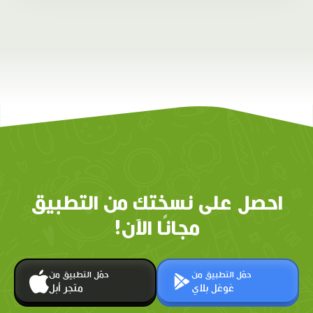
احصل على نسختك من التطبيق
مجانًا الآن!
حمّل التطبيق من
حمّل التطبيق من
غوغل بلاي
متجر أبل