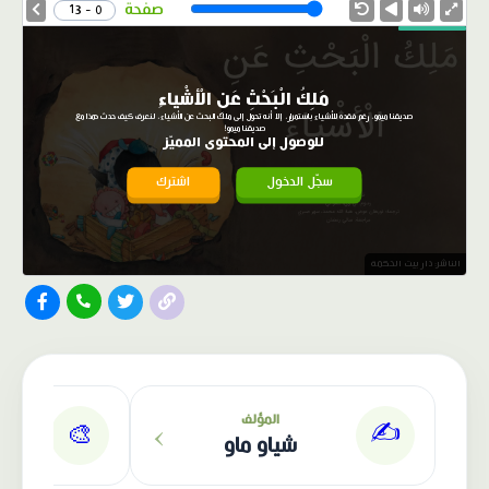
Speed
صفحة
0 - 13
مَلِكُ الْبَحْثِ عَنِ الْأشْياءِ
صديقنا ميمو، رغم فقده للأشياء باستمرار، إلا أنه تحول إلى ملك البحث عن الأشياء، لنعرف كيف حدث هذا مع
صديقنا ميمو!
للوصول إلى المحتوى المميّز
سجّل الدخول
اشترك
الناشر: دار بيت الحكمة
›
المؤلف
✍️
🎨
شياو ماو