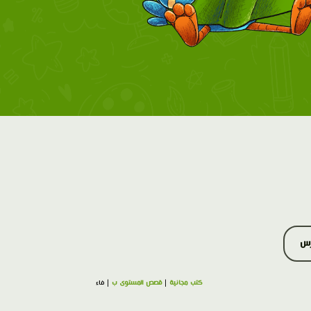
رس
كتب مجانية
|
قصص المستوى ب
| فاء