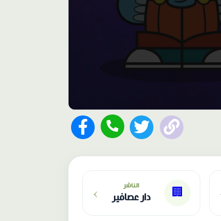
›
الناشر
🏢
دار عصافير