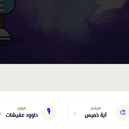
›
›
الرسّام
الراوي
🎙
🎨
آية خميس
داوود عفيشات