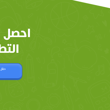
احصل 
التط
حمّل