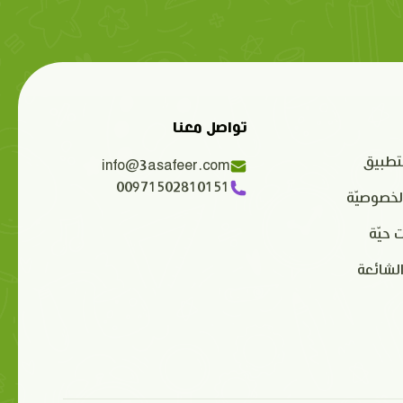
تواصل معنا
تطبيق
info@3asafeer.com
00971502810151
لخصوصيّة
 حيّة
الشائعة