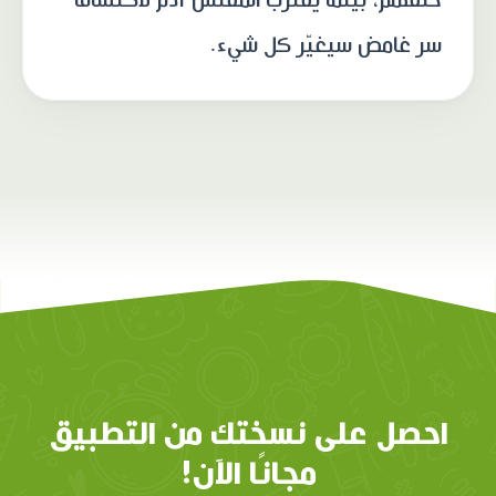
سر غامض سيغيّر كل شيء.
احصل على نسختك من التطبيق
مجانًا الآن!