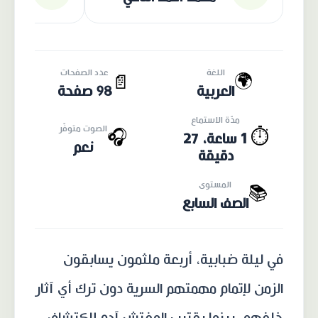
اللغة
عدد الصفحات
🌍
📄
العربية
98 صفحة
مدّة الاستماع
الصوت متوفّر
🎧
⏱️
1 ساعة، 27
نعم
دقيقة
المستوى
📚
الصف السابع
في ليلة ضبابية، أربعة ملثمون يسابقون
الزمن لإتمام مهمتهم السرية دون ترك أي آثار
خلفهم، بينما يقترب المفتش آدم لاكتشاف