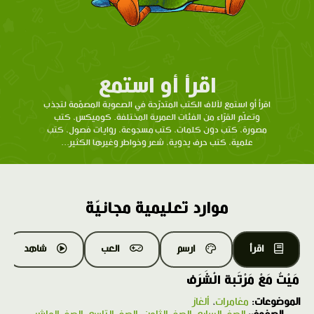
اقرأ أو استمع
اقرأ أو استمع لآلاف الكتب المتدرّحة في الصعوبة المصمّمة لتجذب
وتعلّم القرّاء من الفئات العمرية المختلفة. كوميكس، كتب
مصورة، كتب دون كلمات، كتب مسجوعة، روايات فصول، كتب
علمية، كتب حرف يدوية، شعر وخواطر وغيرها الكثير...
موارد تعليمية مجانيّة
اقرأ
ارسم
العب
شاهد
مَيْتٌ مَعْ مَرْتَبة الْشَرَف
الموضوعات:
مغامرات
،
ألغاز