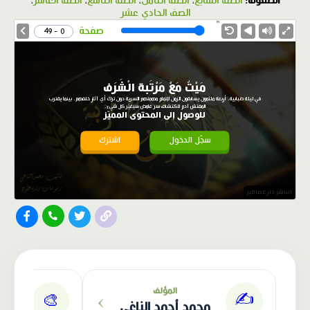
الصفوف:
الصف السابع
،
الصف الثامن
،
الصف التاسع
،
الصف العاشر
،
الصف الحادي عشر
1.0X
Speed
صفحة
0 - 49
مَيْتٌ مَعْ مَرْتَبة الْشَرَف
في ليلة ضبابية، أربعة ملثمون يسابقون الزمن لإتمام مهمتهم السرية دون ترك أي آثار خلفهم، بينما يقترب
المفتش آدم لاكتشاف سر غامض سيغيّر كل شيء.
للوصول إلى المحتوى المميّز
سجّل الدخول
اشترك
الناشر: دار عصافير
›
المؤلف
✍️
🎨
محمد أحمد الناغي