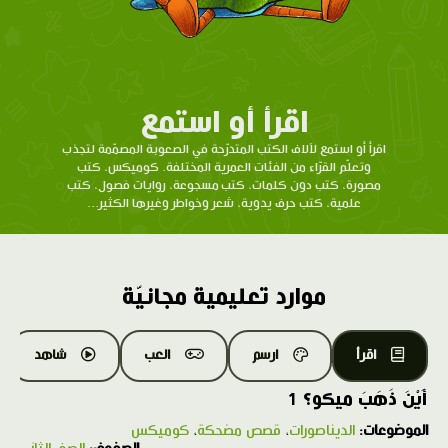
اقرأ أو استمع
اقرأ أو استمع لآلاف الكتب المتدرّحة في الصعوبة المصمّمة لتجذب
وتعلّم القرّاء من الفئات العمرية المختلفة. كوميكس، كتب
مصورة، كتب دون كلمات، كتب مسجوعة، روايات فصول، كتب
علمية، كتب حرف يدوية، شعر وخواطر وغيرها الكثير...
موارد تعليمية مجانيّة
اقرأ
ارسم
العب
شاهد
أَيْنَ ذَهَبَ ميكو؟ 1
الموضوعات:
الديناصورات
،
قصص مضحكة
،
كوميكس