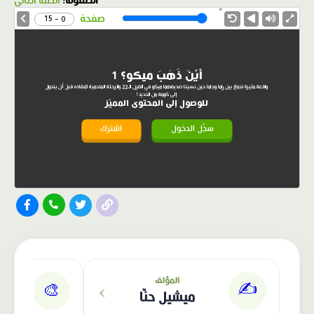
الصفوف:
الصف الثاني
1.0X
Speed
صفحة
0 - 15
أَيْنَ ذَهَبَ ميكو؟ 1
واقعة مثيرة تجمع بين راما وجاما حين نسيتا صديقهما ميكو في القرن الـ22 والرحلة الملحمية لإنقاذه قبل أن يتحول
إلى كومة من الحديد!
للوصول إلى المحتوى المميّز
سجّل الدخول
اشترك
الناشر: دار عصافير
›
المؤلف
✍️
🎨
ميشيل حنّا