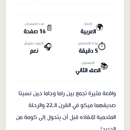
اللغة
عدد الصفحات
🌍
📄
العربية
16 صفحة
مدّة الاستماع
الصوت متوفّر
🎧
⏱️
5 دقيقة
نعم
المستوى
📚
الصف الثاني
واقعة مثيرة تجمع بين راما وجاما حين نسيتا
صديقهما ميكو في القرن الـ22 والرحلة
الملحمية لإنقاذه قبل أن يتحول إلى كومة من
الحديد!