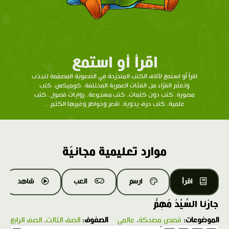
اقرأ أو استمع
اقرأ أو استمع لآلاف الكتب المتدرّحة في الصعوبة المصمّمة لتجذب
وتعلّم القرّاء من الفئات العمرية المختلفة. كوميكس، كتب
مصورة، كتب دون كلمات، كتب مسجوعة، روايات فصول، كتب
علمية، كتب حرف يدوية، شعر وخواطر وغيرها الكثير...
موارد تعليمية مجانيّة
اقرأ
ارسم
العب
شاهد
جارُنا السَّيِّدُ مُهِمٌّ
الموضوعات:
قصص مضحكة
،
عالمي
الصفوف:
الصف الثالث
،
الصف الرابع
1.0X