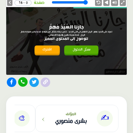
Speed
صفحة
0 - 18
جارُنا السَّيِّدُ مُهِمٌّ
تعرف على السيد مهم، الرجل الغامض في الحي الجديد. تتغير حياته بشكل غير متوقع عندما يطير قميصه بفعل
الرياح. قصة مليئة بالمرح والترابط الاجتماعي.
للوصول إلى المحتوى المميّز
سجّل الدخول
اشترك
الناشر: دار عصافير
›
المؤلف
✍️
🎨
بشرى منصوري