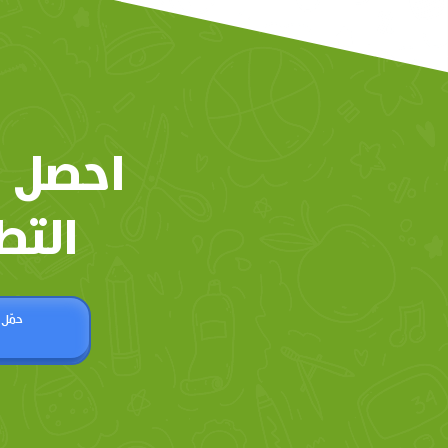
احصل 
التط
حمّل