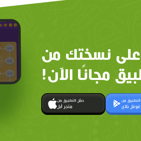
على نسختك من
بيق مجانًا الآن!
 التطبيق من
حمّل التطبيق من
غوغل بلاي
متجر أبل