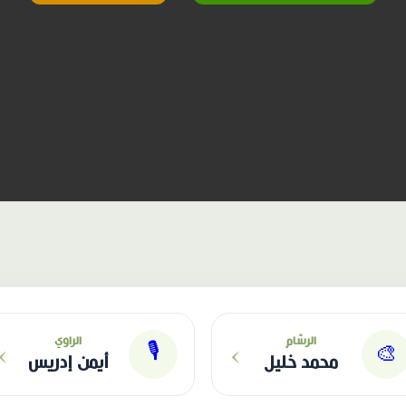
›
›
الرسّام
الراوي
🎙
🎨
محمد خليل
أيمن إدريس