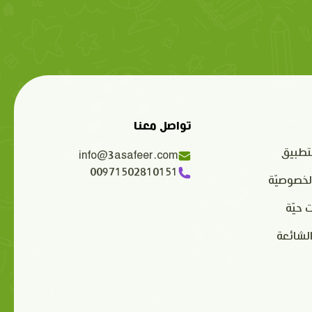
تواصل معنا
تطبيق
info@3asafeer.com
00971502810151
لخصوصيّة
 حيّة
الشائعة