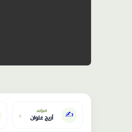
الناشر: دار عصافير
›
المؤلف
✍️
أريج علوان