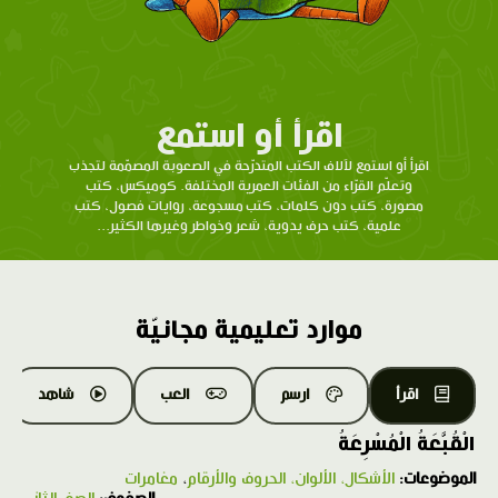
اقرأ أو استمع
اقرأ أو استمع لآلاف الكتب المتدرّحة في الصعوبة المصمّمة لتجذب
وتعلّم القرّاء من الفئات العمرية المختلفة. كوميكس، كتب
مصورة، كتب دون كلمات، كتب مسجوعة، روايات فصول، كتب
علمية، كتب حرف يدوية، شعر وخواطر وغيرها الكثير...
موارد تعليمية مجانيّة
اقرأ
ارسم
العب
شاهد
الْقُبَّعَةُ الْمُسْرِعَةُ
الموضوعات:
الأشكال، الألوان، الحروف والأرقام
،
مغامرات