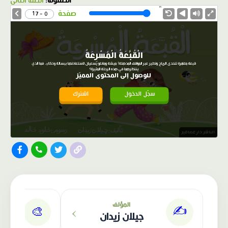
الصفوف:
الصف الثاني
1.0X
Speed
صفحة
0 - 17
الْقُبَّعَةُ الْمُسْرِعَةُ
قبعة مغامرة تتحدى الرياح وتطير عبر المواقف المذهلة! ميشة ومانغو يسعيان لاستعادتها ببسالة وذكاء، فما الذي
ينتظرهما في هذه الرحلة المثيرة؟
للوصول إلى المحتوى المميّز
سجّل الدخول
اشترك
الناشر: دار عصافير
›
المؤلف
✍️
🎨
جيلان زيدان