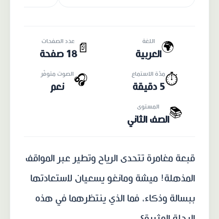
اللغة
عدد الصفحات
🌍
📄
العربية
18 صفحة
مدّة الاستماع
الصوت متوفّر
🎧
⏱️
5 دقيقة
نعم
المستوى
📚
الصف الثاني
قبعة مغامرة تتحدى الرياح وتطير عبر المواقف
المذهلة! ميشة ومانغو يسعيان لاستعادتها
ببسالة وذكاء، فما الذي ينتظرهما في هذه
الرحلة المثيرة؟