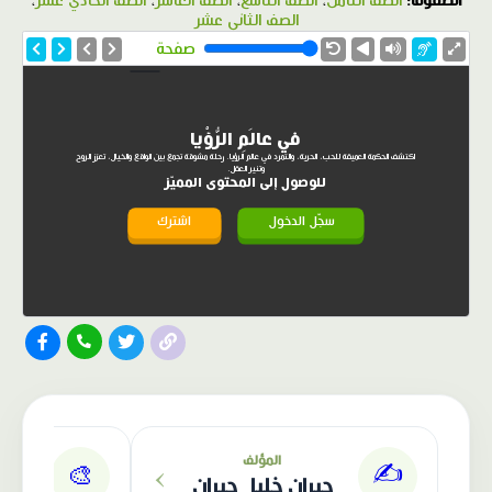
الصفوف:
الصف الثامن
،
الصف التاسع
،
الصف العاشر
،
الصف الحادي عشر
،
الصف الثاني عشر
صفحة
في عالَمِ الرُّؤْيا
اكتشف الحكمة العميقة للحب، الحرية، والتمرد في عالم الرؤيا. رحلة مشوقة تجمع بين الواقع والخيال، تعزز الروح
وتنير العقل.
للوصول إلى المحتوى المميّز
سجّل الدخول
اشترك
›
المؤلف
✍️
🎨
جبران خليل جبران