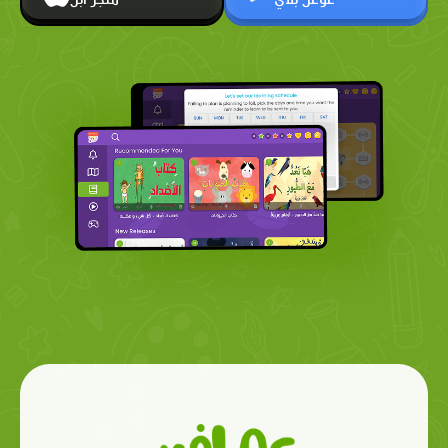
غوغل بلاي
متجر أبل